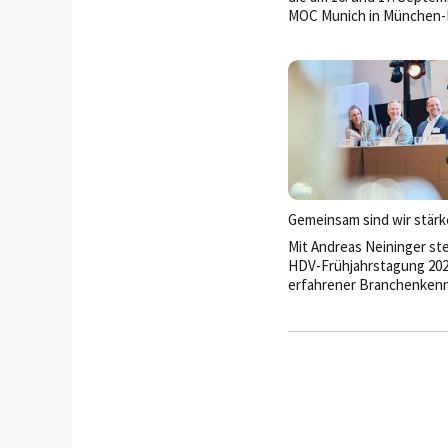
MOC Munich in München-
stattfinden wird, ist die
Hoteldirektorenvereinig
Deutschland (HDV) diesmal
Gemeinsam sind wir stärk
Mit Andreas Neininger ste
HDV-Frühjahrstagung 202
erfahrener Branchenkenn
Spitze der Hoteldirektor
Im Interview spricht der 
Vorsitzende und Director
der Event Hotels über V
Herausforderungen, seine
die Zukunft der deutsche
und darüber, wie die HDV
Impulsgeber und starke P