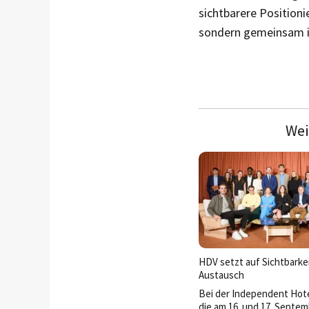
sichtba­rere Position
sondern gemeinsam 
Wei
HDV setzt auf Sichtbarke
Austausch
Bei der Independent Hote
die am 16. und 17. Septem