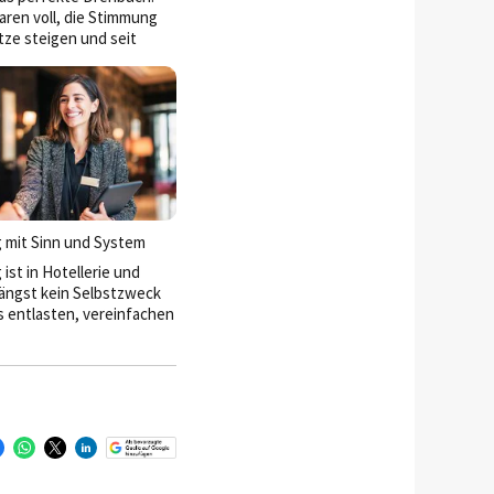
ren voll, die Stimmung
tze steigen und seit
eren wir dauerhaft von
t Umsatzsteuer auf
g mit Sinn und System
 ist in Hotellerie und
ängst kein Selbstzweck
s entlasten, vereinfachen
tlich wirksam sein. Genau
kt setzt die HOGAST mit
rm MyHOGAST an: als
tzentrale für Einkauf,
nd Prozessoptimierung –
 Mehrwert für Mitglieder
en.