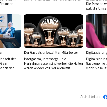
Freimann
wachsen stetig. Bei den HDV Camps
Die Messen wa
2026 stand deshalb die Frage im
gut, die Umsä
ung
Mittelpunkt, was gute Führung heute
Januar profiti
 voll dabei.
ausmacht.
den 7 Prozen
Speisen.
er
Der Gast als unbezahlter Mitarbeiter
Digitalisierun
ht seit der
Intergastra, Internorga – die
Digitalisierung
6 ein
Frühjahrsmessen sind vorbei, die Hallen
Gastronomie l
er an der
waren wieder voll. Vor allem mit
mehr. Sie mus
envereinigung.
Softwareanbietern, die sich „KI“ auf die
und wirtschaf
neue
Banner schrieben und Automatisierung
an diesem Pun
 of Operations
im Gepäck hatten. Beides ist nicht
ihrer Plattfo
erantwortung,
dasselbe.
digitale Schal
 Vision für
Controlling u
n Hotellerie
mit spürbarem
Artikel teilen:
 als Netzwerk,
und Lieferant
artnerschaft