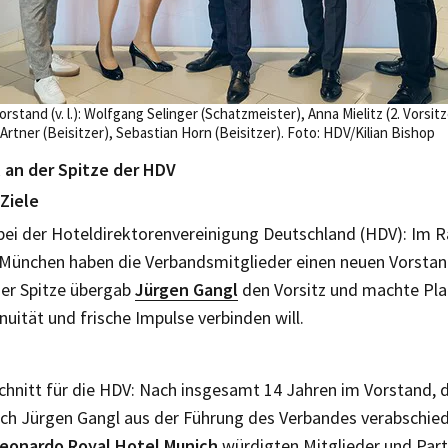
tand (v. l.): Wolfgang Selinger (Schatzmeister), Anna Mielitz (2. Vorsi
 Artner (Beisitzer), Sebastian Horn (Beisitzer). Foto: HDV/Kilian Bishop
an der Spitze der HDV
Ziele
i der Hoteldirektorenvereinigung Deutschland (HDV): Im R
München haben die Verbandsmitglieder einen neuen Vorstan
er Spitze übergab
Jürgen Gangl
den Vorsitz und machte Plat
nuität und frische Impulse verbinden will.
chnitt für die HDV: Nach insgesamt 14 Jahren im Vorstand, 
 sich Jürgen Gangl aus der Führung des Verbandes verabschi
eonardo Royal Hotel Munich
würdigten Mitglieder und Part