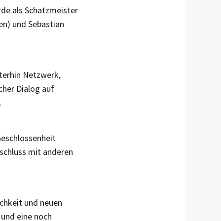
rde als Schatzmeister
en) und Sebastian
iterhin Netzwerk,
cher Dialog auf
.
„Geschlossenheit
rschluss mit anderen
ichkeit und neuen
g und eine noch