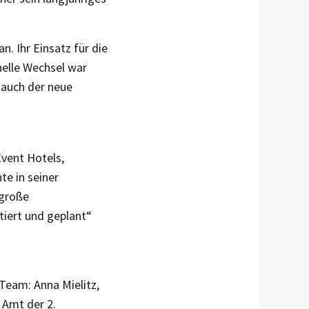
n. Ihr Einsatz für die
elle Wechsel war
 auch der neue
Event Hotels,
te in seiner
 große
iert und geplant“
Team: Anna Mielitz,
 Amt der 2.