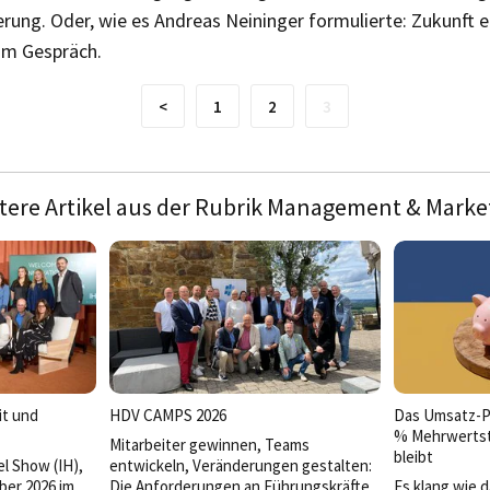
ierung. Oder, wie es Andreas Neininger formulierte: Zukunft en
im Gespräch.
<
1
2
3
tere Artikel aus der Rubrik Management & Marke
it und
HDV CAMPS 2026
Das Umsatz-P
% Mehrwertst
Mitarbeiter gewinnen, Teams
bleibt
l Show (IH),
entwickeln, Veränderungen gestalten:
ber 2026 im
Die Anforderungen an Führungskräfte
Es klang wie 