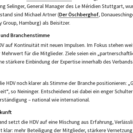
ng Selinger, General Manager des Le Méridien Stuttgart, wu
stand sind Michael Artner (
Der Öschberghof
, Donauesching
y Group, Hamburg) als Beisitzer.
h und Branchenstimme
HDV auf Kontinuität mit neuen Impulsen. Im Fokus stehen we
Mehrwert für die Mitglieder. Ziele seien ein „partnerschaftli
e stärkere Einbindung der Expertise innerhalb des Verbands
h die HDV noch klarer als Stimme der Branche positionieren: 
it“, so Neininger. Entscheidend sei dabei ein enger Schulte
ständigung – national wie international.
kunft
nd setzt die HDV auf eine Mischung aus Erfahrung, Verlässl
st klar: mehr Beteiligung der Mitglieder, stärkere Vernetzun