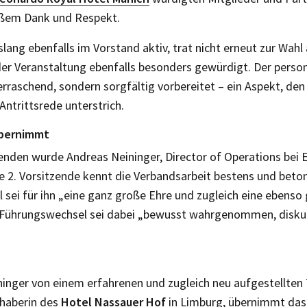
ßem Dank und Respekt.
slang ebenfalls im Vorstand aktiv, trat nicht erneut zur Wahl a
r Veranstaltung ebenfalls besonders gewürdigt. Der person
rraschend, sondern sorgfältig vorbereitet – ein Aspekt, den
Antrittsrede unterstrich.
übernimmt
enden wurde Andreas Neininger, Director of Operations bei 
e 2. Vorsitzende kennt die Verbandsarbeit bestens und beton
l sei für ihn „eine ganz große Ehre und zugleich eine ebenso
 Führungswechsel sei dabei „bewusst wahrgenommen, diskut
ninger von einem erfahrenen und zugleich neu aufgestellten 
nhaberin des
Hotel Nassauer Hof
in Limburg, übernimmt das