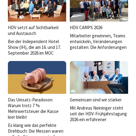
HDV setzt auf Sichtbarkeit
HDV CAMPS 2026
und Austausch
Mitarbeiter gewinnen, Teams
Bei der Independent Hotel
entwickeln, Veränderungen
Show (IH), die am 16. und 17.
gestalten: Die Anforderungen
September 2026 im MOC
an Führungskräfte wachsen
Munich in München-Freimann
stetig. Bei den HDV Camps
stattfinden wird, ist die
2026 stand deshalb die Frage
Hoteldirektorenvereinigung
im Mittelpunkt, was gute
Deutschland (HDV) diesmal
Führung heute ausmacht.
voll dabei.
Das Umsatz-Paradoxon:
Gemeinsam sind wir stärker
Warum trotz 7 %
Mit Andreas Neininger steht
Mehrwertsteuer die Kasse
seit der HDV-Frühjahrstagung
leer bleibt
2026 ein erfahrener
Es klang wie das perfekte
Branchenkenner an der Spitze
Drehbuch: Die Messen waren
der