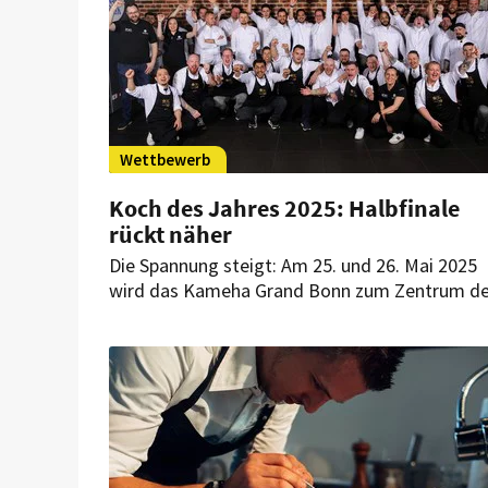
Wettbewerb
Koch des Jahres 2025: Halbfinale
rückt näher
Die Spannung steigt: Am 25. und 26. Mai 2025
wird das Kameha Grand Bonn zum Zentrum de
deutschsprachigen Spitzengastronomie. Im
Halbfinale von „Koch des Jahres“ 2025 treten 
besten Nachwuchstalente im Live-Wettbewer
gegeneinander an.