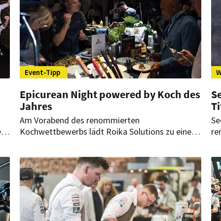
sechs Finalisten fest.
Event-Tipp
W
Epicurean Night powered by Koch des
S
Jahres
Ti
Am Vorabend des renommierten
Se
r
Kochwettbewerbs lädt Roika Solutions zu einem
re
außergewöhnlichen Event ein. Im Kameha Grand
un
die
in Bonn erwartet die Gäste ein kulinarisches
He
b
Highlight. Sie dürfen nicht nur genießen, sondern
st
finden sich auch in der Rolle der Juroren wieder.
ge