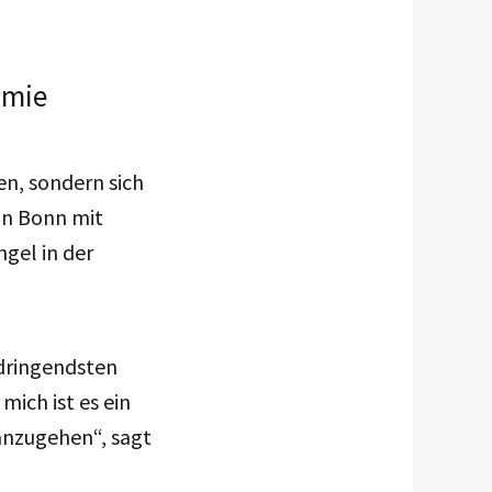
omie
en, sondern sich
in Bonn mit
gel in der
 dringendsten
ich ist es ein
anzugehen“, sagt