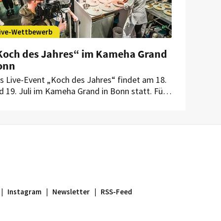
ive-Wettbewerb
Koch des Jahres“ im Kameha Grand
onn
s Live-Event „Koch des Jahres“ findet am 18.
d 19. Juli im Kameha Grand in Bonn statt. Für
e Branche ist es die erste Veranstaltung mit
blikum seit dem Lockdown.
|
Instagram
|
Newsletter
|
RSS-Feed