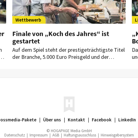
Wettbewerb
L
er
Finale von „Koch des Jahres“ ist
„
gestartet
B
n
Auf dem Spiel steht der prestigeträchtigste Titel
Da
t.
der Branche, 5.000 Euro Preisgeld und der
un
Karrieresprung ihres Lebens. Sechs Köche stehen
di
.
heute in der Endrunde. Aktuell kämpfen sie im
Pu
s
Kameha Grand in Bonn um den
prestigeträchtigen Titel.
rossmedia-Pakete
|
Über uns
|
Kontakt
|
Facebook
|
LinkedIn
© HOGAPAGE Media GmbH
Datenschutz
|
Impressum
|
AGB
|
Haftungsausschluss
|
Hinweisgebersystem