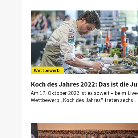
Wettbewerb
Koch des Jahres 2022: Das ist die Ju
Am 17. Oktober 2022 ist es soweit – beim Live
Wettbewerb „Koch des Jahres“ treten sechs
Profi-Köche gegeneinander an und kämpfen 
einen der wichtigsten Titel der Branche. Mit
einem Drei-Gänge-Menü müssen sie dabei eini
der gefragtesten Spitzenköche und
Gastrokritiker der Welt überzeugen.