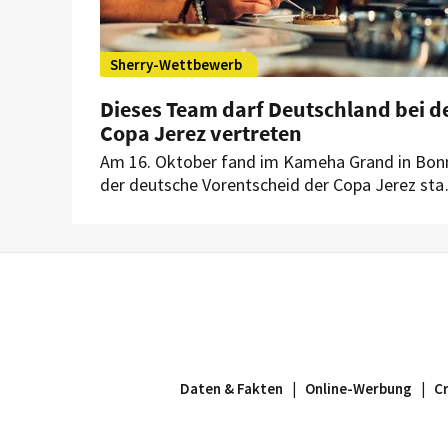
Sherry-Wettbewerb
Dieses Team darf Deutschland bei d
Copa Jerez vertreten
Am 16. Oktober fand im Kameha Grand in Bon
der deutsche Vorentscheid der Copa Jerez stat
Dabei konnte sich das jüngste Team
durchsetzen. Es wird nun Deutschland beim 10
internationalen Finale des Sherry-Wettbewerb
vertreten.
Daten & Fakten
|
Online-Werbung
|
C