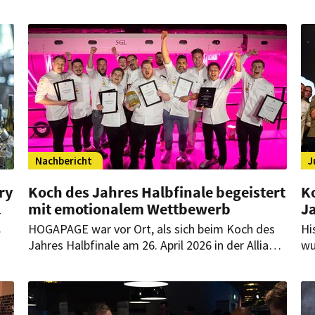
Nachbericht
J
ry
Koch des Jahres Halbfinale begeistert
Ko
mit emotionalem Wettbewerb
J
-
HOGAPAGE war vor Ort, als sich beim Koch des
Hi
um
Jahres Halbfinale am 26. April 2026 in der Allianz
wu
Arena alles um Emotion, Handwerk und
un
ge
Kreativität drehte. 16 Talente kämpften um den
au
Einzug ins Finale – mit Gerichten, die ihre
am
persönliche Geschichte erzählen. Am Ende stehen