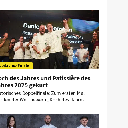
ubiläums-Finale
ch des Jahres und Patissière des
ahres 2025 gekürt
storisches Doppelfinale: Zum ersten Mal
rden der Wettbewerb „Koch des Jahres“
d „Patissier des Jahres“ am selben Tag
sgetragen. Die jeweiligen Sieger wurden nun
 17. November 2025 in Essen gekürt.