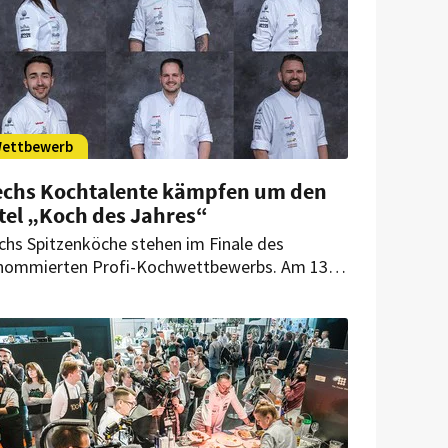
ettbewerb
echs Kochtalente kämpfen um den
tel „Koch des Jahres“
chs Spitzenköche stehen im Finale des
nommierten Profi-Kochwettbewerbs. Am 13.
d 14. November werden sie sich unerwarteten
rausforderungen im Wettbewerbsmenü
ellen, die es so bei „Koch des Jahres“ noch nie
geben hat.