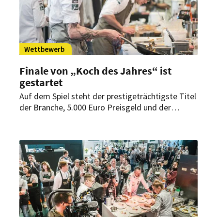
Wettbewerb
Finale von „Koch des Jahres“ ist
gestartet
Auf dem Spiel steht der prestigeträchtigste Titel
der Branche, 5.000 Euro Preisgeld und der
Karrieresprung ihres Lebens. Sechs Köche stehen
heute in der Endrunde. Aktuell kämpfen sie im
Kameha Grand in Bonn um den
prestigeträchtigen Titel.