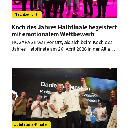
Nachbericht
Koch des Jahres Halbfinale begeistert
mit emotionalem Wettbewerb
HOGAPAGE war vor Ort, als sich beim Koch des
Jahres Halbfinale am 26. April 2026 in der Allianz
Arena alles um Emotion, Handwerk und
Kreativität drehte. 16 Talente kämpften um den
Einzug ins Finale – mit Gerichten, die ihre
persönliche Geschichte erzählen. Am Ende stehen
sechs Finalisten fest.
Jubiläums-Finale