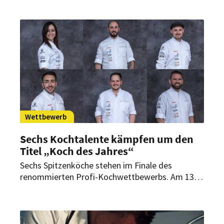
in Bonn erwartet die Gäste ein kulinarisches
Highlight. Sie dürfen nicht nur genießen, sondern
finden sich auch in der Rolle der Juroren wieder.
Wettbewerb
Sechs Kochtalente kämpfen um den
Titel „Koch des Jahres“
Sechs Spitzenköche stehen im Finale des
renommierten Profi-Kochwettbewerbs. Am 13.
und 14. November werden sie sich unerwarteten
Herausforderungen im Wettbewerbsmenü
stellen, die es so bei „Koch des Jahres“ noch nie
gegeben hat.