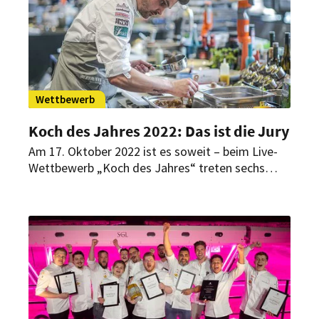
Wettbewerb
Koch des Jahres 2022: Das ist die Jury
Am 17. Oktober 2022 ist es soweit – beim Live-
Wettbewerb „Koch des Jahres“ treten sechs
Profi-Köche gegeneinander an und kämpfen um
einen der wichtigsten Titel der Branche. Mit
einem Drei-Gänge-Menü müssen sie dabei einige
der gefragtesten Spitzenköche und
Gastrokritiker der Welt überzeugen.