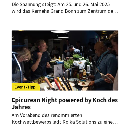
Die Spannung steigt: Am 25. und 26. Mai 2025
wird das Kameha Grand Bonn zum Zentrum der
deutschsprachigen Spitzengastronomie. Im
Halbfinale von „Koch des Jahres“ 2025 treten die
besten Nachwuchstalente im Live-Wettbewerb
gegeneinander an.
Event-Tipp
Epicurean Night powered by Koch des
Jahres
Am Vorabend des renommierten
Kochwettbewerbs lädt Roika Solutions zu einem
außergewöhnlichen Event ein. Im Kameha Grand