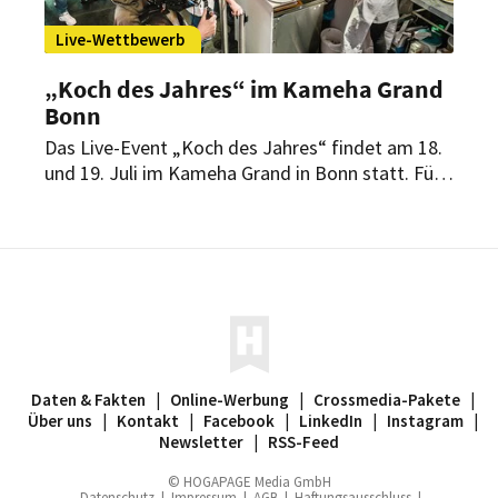
Live-Wettbewerb
„Koch des Jahres“ im Kameha Grand
Bonn
Das Live-Event „Koch des Jahres“ findet am 18.
und 19. Juli im Kameha Grand in Bonn statt. Für
die Branche ist es die erste Veranstaltung mit
Publikum seit dem Lockdown.
Daten & Fakten
|
Online-Werbung
|
Crossmedia-Pakete
|
Über uns
|
Kontakt
|
Facebook
|
LinkedIn
|
Instagram
|
Newsletter
|
RSS-Feed
© HOGAPAGE Media GmbH
Datenschutz
|
Impressum
|
AGB
|
Haftungsausschluss
|