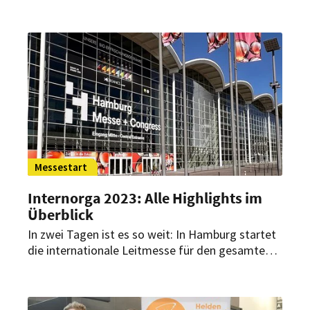
Internorga am 10. März 2023 entschieden: Der
Deutsche Gastro-Gründerpreis geht in diesem
Jahr nach Stuttgart.
Messestart
Internorga 2023: Alle Highlights im
Überblick
In zwei Tagen ist es so weit: In Hamburg startet
die internationale Leitmesse für den gesamten
Außer-Haus-Markt wieder voll durch. Mit im
Gepäck: einige neue und vielversprechende
Formate, aber auch bewährte Wettbewerbe und