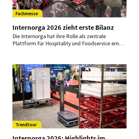
Fachmesse
Internorga 2026 zieht erste Bilanz
Die Internorga hat ihre Rolle als zentrale
Plattform für Hospitality und Foodservice erneut
bestätigt. Vom 13. bis 17. März 2026 präsentierte
sich die internationale Leitmesse in Hamburg mit
mehr als 1.200 Ausstellern, zusätzlicher
Ausstellungsfläche und einer Vielzahl an Trends
und Impulsen als wichtiger Impulsgeber für die
Branche.
Trendtour
Internorga 2026: Highlights im