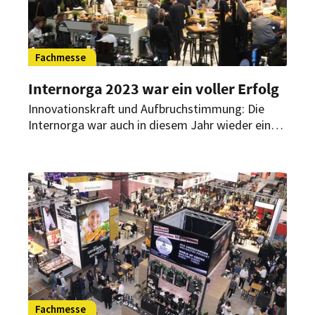
Fachmesse
Internorga 2023 war ein voller Erfolg
Innovationskraft und Aufbruchstimmung: Die
Internorga war auch in diesem Jahr wieder eine
Impulsgeberin und Plattform für Austausch,
Inspiration und neue Trends. Hotellerie,
Gastronomie sowie die Bäcker- und
Konditorenzunft kamen für die Top-Themen der
Branche in den Hamburger Messehallen
zusammen. Veranstalter und ausstellende
Unternehmen ziehen eine durchweg positive
Bilanz und zeigen sich begeistert.
Fachmesse