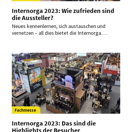
Internorga 2023: Wie zufrieden sind
die Aussteller?
Neues kennenlernen, sich austauschen und
vernetzen – all dies bietet die Internorga.
Aussteller haben hier die Möglichkeit, ihre
Produkte und Innovationen zu präsentieren und
vorzustellen. Auch HOGAPAGE war vor Ort und
hat einige Aussteller befragt, wie zufrieden sie
mit dem Verlauf der Messe sind.
Fachmesse
Internorga 2023: Das sind die
Highlights der Besucher