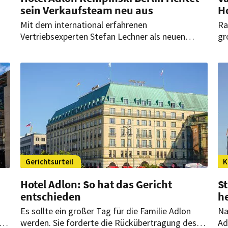
sein Verkaufsteam neu aus
Ho
Mit dem international erfahrenen
Ra
Vertriebsexperten Stefan Lechner als neuen
gr
Verkaufs- & Marketingdirektor sowie der PR-
kü
ie
Allrounderin Lisa Voget als Marketing Managerin
Fa
stellt die Hotelikone ihr Führungsteam völlig neu
pr
auf.
wa
Va
Gerichtsurteil
K
Hotel Adlon: So hat das Gericht
St
entschieden
h
Es sollte ein großer Tag für die Familie Adlon
Na
ren
werden. Sie forderte die Rückübertragung des
Ad