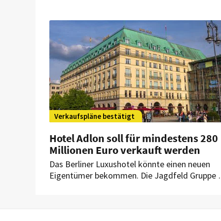
facettenreich. Nun kommt ein weiteres Kapite
vor Gericht dazu. Es wird wohl nicht das letzte
bleiben.
Verkaufspläne bestätigt
Hotel Adlon soll für mindestens 280
Millionen Euro verkauft werden
Das Berliner Luxushotel könnte einen neuen
Eigentümer bekommen. Die Jagdfeld Gruppe 
die Verkaufsabsicht gegenüber HOGAPAGE
bestätigt. Zunächst müssen jedoch die Anlege
des Eigentümerfonds zustimmen.