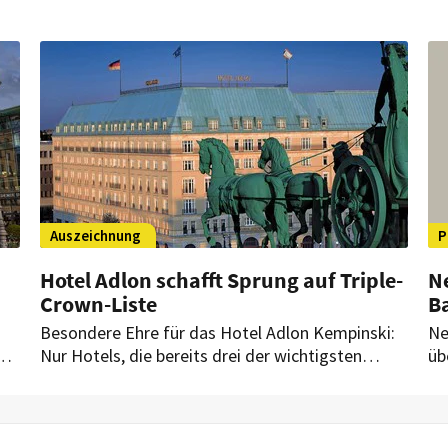
l
Eigentums. Jetzt hat das Gericht eine
Ho
Entscheidung getroffen.
Da
Ve
Auszeichnung
P
Hotel Adlon schafft Sprung auf Triple-
N
Crown-Liste
B
Besondere Ehre für das Hotel Adlon Kempinski:
Ne
hat
Nur Hotels, die bereits drei der wichtigsten
üb
Auszeichnungen des Condé Nast Travelers
Ba
r
erhalten haben, schaffen es auf die Triple-Crown-
Er
Liste. Als eines von nur zwei deutschen Häusern
ga
gehört nun auch das Berliner Luxushotel dazu.
so