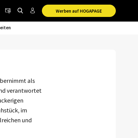
Werben auf HOGAPAGE
eiten
 übernimmt als
und verantwortet
uckerigen
hstück, im
hlreichen und