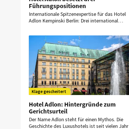
Führungspositionen
Internationale Spitzenexpertise für das Hotel
Adlon Kempinski Berlin: Drei international
erfahrene Neuzugänge verstärken das
Managementteam des Berliner Grandhotels. S
übernehmen Schlüsselpositionen in den
Bereichen Gastronomie, Rooms Division und
Personal.
Klage gescheitert
Hotel Adlon: Hintergründe zum
Gerichtsurteil
Der Name Adlon steht für einen Mythos. Die
Geschichte des Luxushotels ist seit vielen Jah