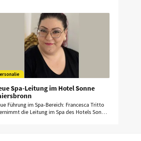
tels am Brandenburger Tor rechtmäßig?
mit beschäftigt sich heute das
rwaltungsgericht Berlin.
ersonalie
eue Spa-Leitung im Hotel Sonne
aiersbronn
ue Führung im Spa-Bereich: Francesca Tritto
ernimmt die Leitung im Spa des Hotels Sonne
iersbronn. Sie bringt jahrzehntelange
fahrung und umfassende Expertise in
nzheitlichen Behandlungskonzepten mit und
ll das Wellnessangebot gezielt