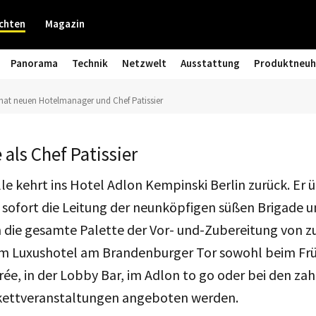
chten
Magazin
Panorama
Technik
Netzwelt
Ausstattung
Produktneuh
 hat neuen Hotelmanager und Chef Patissier
 als Chef Patissier
le kehrt ins Hotel Adlon Kempinski Berlin zurück. Er
b sofort die Leitung der neunköpfigen süßen Brigade 
on die gesamte Palette der Vor- und-Zubereitung von z
 im Luxushotel am Brandenburger Tor sowohl beim Frü
ée, in der Lobby Bar, im Adlon to go oder bei den za
nkettveranstaltungen angeboten werden.