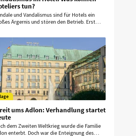
teliers tun?
ndale und Vandalismus sind für Hotels ein
oßes Ärgernis und stören den Betrieb. Erst
rzlich haben Klimaaktivisten mit einer
rbattacke und Blockaden vor dem Hotel Adlon
otestiert. Wie kann sich ein Hotel schützen und
s kann es tun, wenn es doch Opfer von
ndalismus geworden ist?
lage
reit ums Adlon: Verhandlung startet
eute
ch dem Zweiten Weltkrieg wurde die Familie
lon enterbt. Doch war die Enteignung des