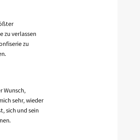
rößter
e zu verlassen
onfiserie zu
en.
er Wunsch,
mich sehr, wieder
t, sich und sein
nen.