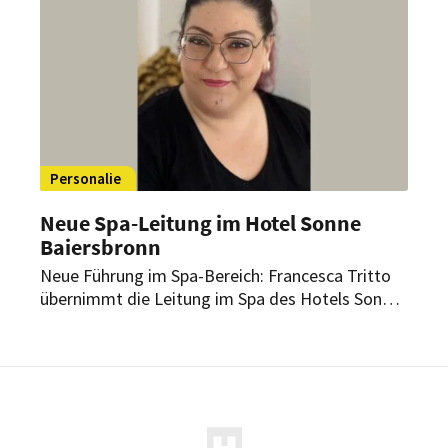
gehört nun auch das Berliner Luxushotel dazu.
Personalie
Neue Spa-Leitung im Hotel Sonne
Baiersbronn
Neue Führung im Spa-Bereich: Francesca Tritto
übernimmt die Leitung im Spa des Hotels Sonne
Baiersbronn. Sie bringt jahrzehntelange
Erfahrung und umfassende Expertise in
ganzheitlichen Behandlungskonzepten mit und
soll das Wellnessangebot gezielt
weiterentwickeln.