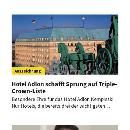
die Verkaufsabsicht gegenüber HOGAPAGE
bestätigt. Zunächst müssen jedoch die Anleger
des Eigentümerfonds zustimmen.
Auszeichnung
Hotel Adlon schafft Sprung auf Triple-
Crown-Liste
Besondere Ehre für das Hotel Adlon Kempinski:
Nur Hotels, die bereits drei der wichtigsten
Auszeichnungen des Condé Nast Travelers
erhalten haben, schaffen es auf die Triple-Crown-
Liste. Als eines von nur zwei deutschen Häusern