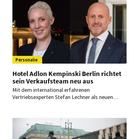
Bereichen Gastronomie, Rooms Division und
Personal.
Personalie
Hotel Adlon Kempinski Berlin richtet
sein Verkaufsteam neu aus
Mit dem international erfahrenen
Vertriebsexperten Stefan Lechner als neuen
Verkaufs- & Marketingdirektor sowie der PR-
Allrounderin Lisa Voget als Marketing Managerin
stellt die Hotelikone ihr Führungsteam völlig neu
auf.