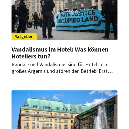
Ratgeber
Vandalismus im Hotel: Was können
Hoteliers tun?
Randale und Vandalismus sind für Hotels ein
großes Ärgernis und stören den Betrieb. Erst
kürzlich haben Klimaaktivisten mit einer
Farbattacke und Blockaden vor dem Hotel Adlon
protestiert. Wie kann sich ein Hotel schützen und
was kann es tun, wenn es doch Opfer von
Vandalismus geworden ist?