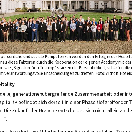
e persönliche und soziale Kompetenzen werden den Erfolg in der Hospita
genau diese Faktoren durch die Kooperation der eigenen Academy mit de
 wie „Signature You Training“ stärken die Persönlichkeit, schärfen die
um verantwortungsvolle Entscheidungen zu treffen. Foto: Althoff Hotels
itality
elle, generationenübergreifende Zusammenarbeit oder inte
pitality befindet sich derzeit in einer Phase tiefgreifender
: Die Zukunft der Branche entscheidet sich nicht allein an d
 IT.
 vor allem dort, wo Mitarbeiter ihre Aufgaben erfüllen, Te