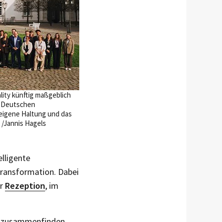
lity künftig maßgeblich
r Deutschen
 eigene Haltung und das
 /Jannis Hagels
lligente
 Transformation. Dabei
er
Rezeption
, im
ams zusammenfinden