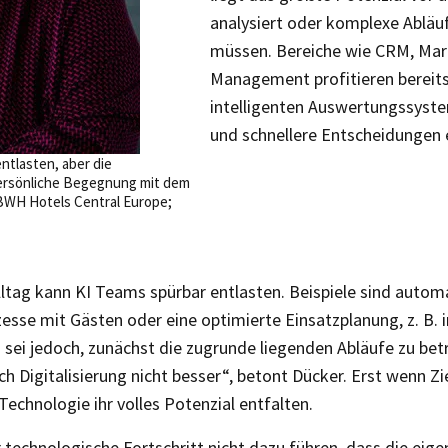
analysiert oder komplexe Abläu
müssen. Bereiche wie CRM, Mar
Management profitieren bereit
intelligenten Auswertungssyste
und schnellere Entscheidungen 
ntlasten, aber die
persönliche Begegnung mit dem
BWH Hotels Central Europe;
ltag kann KI Teams spürbar entlasten. Beispiele sind automa
se mit Gästen oder eine optimierte Einsatzplanung, z. B.
g sei jedoch, zunächst die zugrunde liegenden Abläufe zu bet
 Digitalisierung nicht besser“, betont Dücker. Erst wenn Zi
 Technologie ihr volles Potenzial entfalten.
r technologische Fortschritt nicht dazu führen, dass die eige