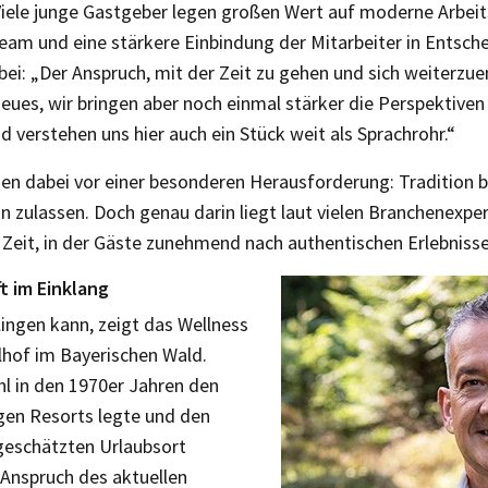
 Viele junge Gastgeber legen großen Wert auf moderne Arbei
m und eine stärkere Einbindung der Mitarbeiter in Entsche
i: „Der Anspruch, mit der Zeit zu gehen und sich weiterzuen
 Neues, wir bringen aber noch einmal stärker die Perspektive
d verstehen uns hier auch ein Stück weit als Sprachrohr.“
hen dabei vor einer besonderen Herausforderung: Tradition
on zulassen. Doch genau darin liegt laut vielen Branchenexper
r Zeit, in der Gäste zunehmend nach authentischen Erlebniss
t im Einklang
ingen kann, zeigt das Wellness
lhof im Bayerischen Wald.
l in den 1970er Jahren den
gen Resorts legte und den
geschätzten Urlaubsort
r Anspruch des aktuellen