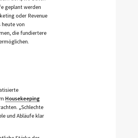
fe geplant werden
keting oder Revenue
s heute von
men, die fundiertere
ermöglichen.
tisierte
 im
Housekeeping
rachten. „Schlechte
ele und Abläufe klar
ntliche Stärke der