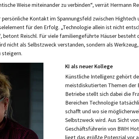
ntische Weise miteinander zu verbinden“, verrät Hermann Re
der persönliche Kontakt im Spannungsfeld zwischen Hightech 
elelement für den Erfolg. „Technologie allein ist nicht ent
, betont Reischl. Für viele familiengeführte Häuser besteht 
ird nicht als Selbstzweck verstanden, sondern als Werkzeug,
 steigern.
KI als neuer Kollege
Künstliche Intelligenz gehört de
meistdiskutierten Themen der B
Betriebe stellt sich dabei die Fr
Bereichen Technologie tatsächl
schafft und wo sie möglicherwe
Selbstzweck wird. Aus Sicht vo
Geschäftsführerin von BWH Hote
liegt das größte Potenzial vor 