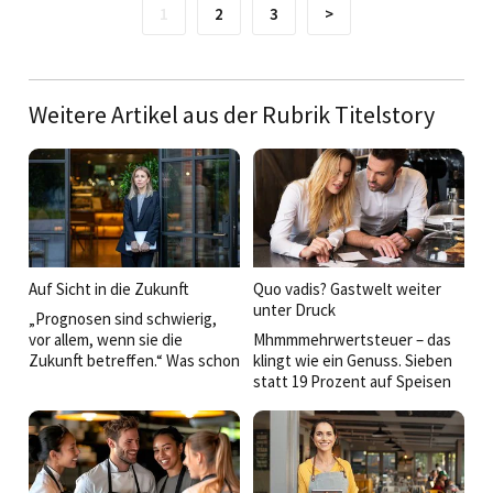
1
2
3
>
Weitere Artikel aus der Rubrik Titelstory
Auf Sicht in die Zukunft
Quo vadis? Gastwelt weiter
unter Druck
„Prognosen sind schwierig,
vor allem, wenn sie die
Mhmmmehrwertsteuer – das
Zukunft betreffen.“ Was schon
klingt wie ein Genuss. Sieben
der legendäre Münchner
statt 19 Prozent auf Speisen
Humorist Karl Valentin
heißt etwa für McDonaldʼs:
wusste, gilt besonders für die
„Weniger Steuer, weniger
Gastro-Branche. Der Blick
teuer!“ Immerhin fünf
nach vorne ist alles andere als
Fastfood-Menüs wurden
einfach, auch weil immer
etwas erschwinglicher. Auch