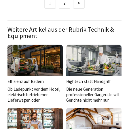
1
2
>
Weitere Artikel aus der Rubrik Technik &
Equipment
Effizienz auf Rädern
Hightech statt Handgriff
Ob Ladepunkt vor dem Hotel,
Die neue Generation
elektrisch betriebener
professioneller Gargeräte will
Lieferwagen oder
Gerichte nicht mehr nur
maßgeschneidertes
schnell heiß machen. Sie denkt
Kühlfahrzeug für das Event-
mit, vernetzt Prozesse, liefert
Catering: Mobilität wird für
reproduzierbare Ergebnisse
Hotellerie und Gastronomie
und bringt unterschiedlichste
inzwischen zum strategischen
Foodkonzepte unter einen