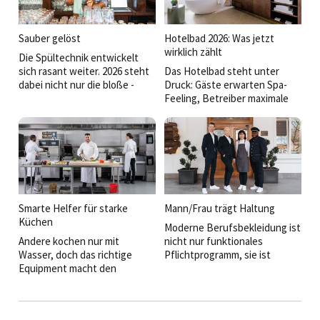
Faktor für Wirtschaftlichkeit,
Hut – vom Snack bis zum Fine-
Nachhaltigkeit und
Dining-Tellergericht. Zwischen
Gästezufriedenheit.
Highspeed-Technologie,
Sauber gelöst
Hotelbad 2026: Was jetzt
Gleichzeitig steigen die
modularen Kochlinien und
wirklich zählt
Die Spültechnik entwickelt
Anforderungen an Betriebe –
intelligentem
sich rasant weiter. 2026 steht
Das Hotelbad steht unter
von der Lade-Infrastruktur bis
Wärmemanagement zeigt sich:
dabei nicht nur die bloße ­
Druck: Gäste erwarten Spa-
zur
Die Zukunft der Profiküche
Reinigungsleistung im Fokus,
Feeling, Betreiber maximale
temperaturgeführten
wird vielseitiger, flexibler und
sondern vor allem die Frage,
Effizienz. Wer heute plant,
Logistik.
überraschend emotional.
wie Betriebe Zeit, Energie und
muss beides liefern:
Personal sparen – und
Atmosphäre und
gleichzeitig maximale Hygiene
Alltagstauglichkeit. Neue
sicherstellen.
Projekte und Produkte zeigen,
wie sich dieser Spagat
meistern lässt.
Smarte Helfer für starke
Mann/Frau trägt Haltung
Küchen
Moderne Berufsbekleidung ist
Andere kochen nur mit
nicht nur funktionales
Wasser, doch das richtige
Pflichtprogramm, sie ist
Equipment macht den
Visitenkarte,
Unterschied. Wir präsentieren
Arbeitgeberversprechen und
Highlights und holen uns
zunehmend auch
Insidertipps aus der Branche.
Nachhaltigkeitsstatement. Für