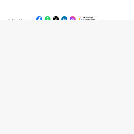
die längst mehr ist als nur ein
zu mehr Erlebnis auf dem
Trend. Auf den Tellern wird
Teller. Wie Betriebe ihr
jetzt reduziert.
Angebot jetzt
wirtschaftlich und zugleich
Artikel teilen:
attraktiv aufstellen können,
erklärt Jochen Kramer im
Interview.
Startseite
|
Magazine
|
Abonnieren
|
Werben
|
Über uns
|
Kontakt
|
Facebook
|
LinkedIn
|
Instagram
© HOGAPAGE Media GmbH
Datenschutz
|
Impressum
|
AGB
|
Haftungsausschluss
|
Hinweisgebersystem