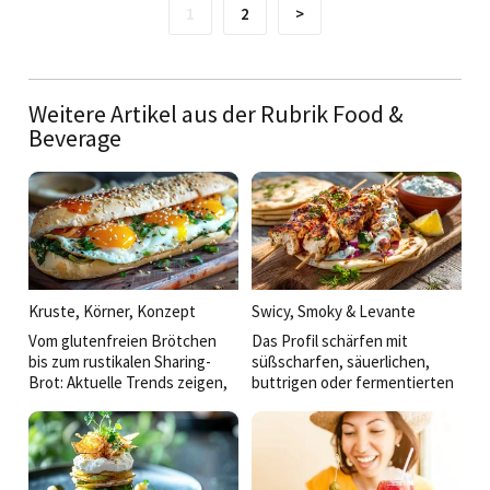
1
2
>
Weitere Artikel aus der Rubrik Food &
Beverage
Kruste, Körner, Konzept
Swicy, Smoky & Levante
Vom glutenfreien Brötchen
Das Profil schärfen mit
bis zum rustikalen Sharing-
süßscharfen, säuerlichen,
Brot: Aktuelle Trends zeigen,
buttrigen oder fermentierten
dass die Zukunft des
Akzenten und Anregungen aus
Backwarenangebots in der
der thailändischen über die
Verbindung von Genuss,
BBQ- bis hin zur Mezzekultur:
Gesundheit und Convenience
So werden einfache Gerichte
liegt.
veredelt und der Koch kann