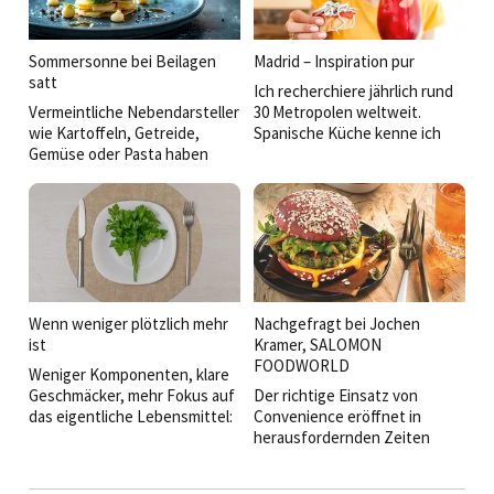
eine eigene Handschrift
zeigen.
Sommersonne bei Beilagen
Madrid – Inspiration pur
satt
Ich recherchiere jährlich rund
Vermeintliche Nebendarsteller
30 Metropolen weltweit.
wie Kartoffeln, Getreide,
Spanische Küche kenne ich
Gemüse oder Pasta haben
aus San Sebastián, Barcelona,
heute mehr zu bieten: Sie
Sevilla. Dass Madrid mich so
transportieren Regionalität,
überraschen und begeistern
erzählen Geschichten und
würde, hätte ich nicht
bieten Küchenchefs Raum für
erwartet.
Kreativität. Welche Ideen
sorgen derzeit auf den Tellern
und Büfetts für
Aufmerksamkeit?
Wenn weniger plötzlich mehr
Nachgefragt bei Jochen
ist
Kramer, SALOMON
FOODWORLD
Weniger Komponenten, klare
Geschmäcker, mehr Fokus auf
Der richtige Einsatz von
das eigentliche Lebensmittel:
Convenience eröffnet in
Wer sich aktuell in der
herausfordernden Zeiten
Spitzengastronomie umsieht,
neue Spielräume –
der erkennt eine Entwicklung,
von besserer Kalkulation bis