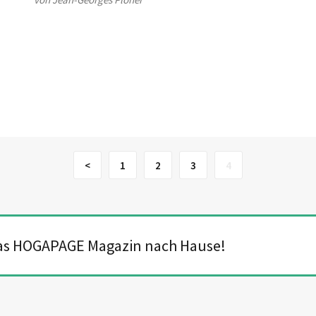
<
1
2
3
4
das HOGAPAGE Magazin nach Hause!