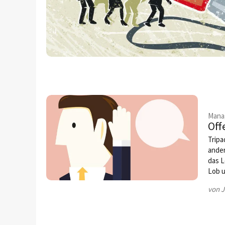
Mana
Off
Tripa
ande
das L
Lob u
von J