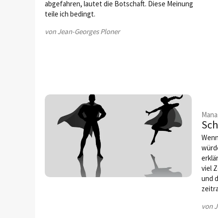
abgefahren, lautet die Botschaft. Diese Meinung
teile ich bedingt.
von Jean-Georges Ploner
Mana
Sch
Wenn 
würd
erklä
viel 
und 
zeitr
von J