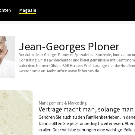
chten
Magazin
Jean-Georges Ploner
Der Autor Jean-Georges Ploner ist Spezialist für Konzepte, Innovation 
Consulting. Er ist Fachbuchautor und bietet gemeinsam mit Gastronomi
unter dem Namen »Global F&B Heroes« Profi-Lösungen für die Hotelleri
Gastronomie an.
Mehr Infos:
www.fbheroes.de
Management & Marketing
Verträge macht man, solange man s
Gehören Sie auch zu den Familienbetrieben, in de
Dann sollten Sie jetzt unbedingt weiterlesen. Aber
in allen Geschäftsbeziehungen eine wichtige Rolle sp