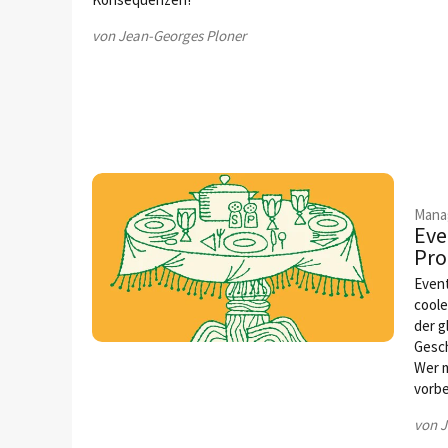
von Jean-Georges Ploner
Mana
Eve
Pro
Event
coole
der g
Gesch
Wer m
vorbe
von J