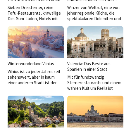
Sieben Dreisterner, reine
Winzer von Weltruf, eine von
Tofu-Restaurants, krawallige
jeher regionale Küche, die
Dim-Sum-Läden, Hotels mit
spektakulären Dolomiten und
Foodcourt. Architektur vom
eine junge Hospitality-
Feinsten, eine Bimmelbahn,
Generation, die sich gerne auf
eine Riesenrolltreppe, alte
Neues einlässt und noch lieber
Seebären auf uralten Fähren.
im Team arbeitet, zeichnen
Schulenglisch reicht für die
diesen wahren
Orientierung.
Herrgottswinkel aus.
Hongkong ist klasse!
Winterwunderland Vilnius
Valencia: Das Beste aus
Spanien in einer Stadt
Vilnius ist zu jeder Jahreszeit
sehenswert, aber in kaum
Mit fünfundzwanzig
einer anderen Stadt ist der
Sternerestaurants und einem
Winter atmosphärischer.
wahren Kult um Paella ist
Minusgrade halten hier
Genuss die eine Seite von
niemanden davon ab, die
Valencia. Die andere ist mit
prächtig ­geschmückten
einer unverwechselbaren
Fassaden in der Altstadt als
Mischung aus Gotik und
Feierkulisse zu nutzen. Die
Jugendstil, Ausgeh-Altstadt
Restaurants zwischen Stern
und zeit­genössischen Bauten
und Bagel sind ebenfalls
die Architektur. Überdies