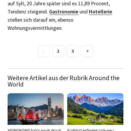
auf Sylt, 20 Jahre später sind es 11,89 Prozent,
Tendenz steigend.
Gastronomie
und
Hotellerie
stellen sich darauf ein, ebenso
Wohnungsvermittlungen.
1
2
3
>
Weitere Artikel aus der Rubrik Around the
World
HONGKONG hat’s noch drauf
Südtirol erfindet sich neu ...