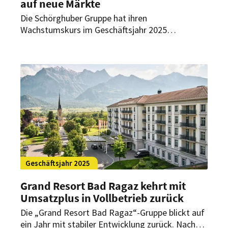
auf neue Märkte
Die Schörghuber Gruppe hat ihren
Wachstumskurs im Geschäftsjahr 2025
fortgesetzt. Trotz eines wirtschaftlich
schwierigen Umfelds konnte die in München
ansässige Unternehmensgruppe ihren
Gesamtumsatz steigern. Wachstumstreiber war
vor allem die Paulaner Brauerei Gruppe.
Geschäftsjahr 2025
Grand Resort Bad Ragaz kehrt mit
Umsatzplus in Vollbetrieb zurück
Die „Grand Resort Bad Ragaz“-Gruppe blickt auf
ein Jahr mit stabiler Entwicklung zurück. Nach