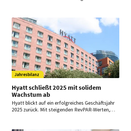
der Sanierung und der vorübergehenden
Schließung der Tamina Therme im Vorjahr sowie
den Erneuerungsarbeiten in einzelnen Bereichen
konnte das Resort 2025 wieder in allen
Geschäftseinheiten im regulären Vollbetrieb
arbeiten und treibt zugleich seine langfristige
Strategie voran.
Jahresbilanz
Hyatt schließt 2025 mit solidem
Wachstum ab
Hyatt blickt auf ein erfolgreiches Geschäftsjahr
2025 zurück. Mit steigenden RevPAR-Werten,
einem kräftigen Zimmerwachstum und einer
erweiterten Entwicklungspipeline setzt der
Konzern seinen markenorientierten