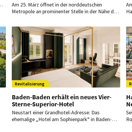
on
Am 25. März öffnet in der norddeutschen
Am
gen
Metropole an prominenter Stelle in der Nähe des
Ha
Hauptbahnhofes die neue Herberge. Die
mö
französische Hospitality-Gruppe Accor stärkt ihre
le
Position in der Stadt und wird dort bald noch
weiter expandieren.
Revitalisierung
R
Baden-Baden erhält ein neues Vier-
H
Sterne-Superior-Hotel
N
Neustart einer Grandhotel-Adresse: Das
Se
ehemalige „Hotel am Sophienpark“ in Baden-
Ro
ber
Baden wird derzeit umfassend modernisiert und
Al