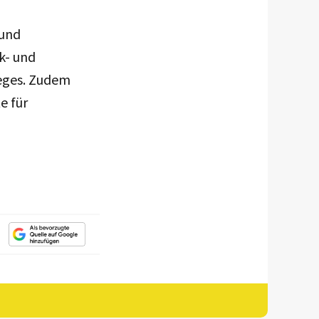
 und
k- und
ieges. Zudem
e für