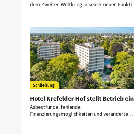
dem Zweiten Weltkrieg in seiner neuen Funkti
als Ort für Genuss und Spaß erleben. Nach lan
Umbauarbeiten kann St. Pauli nun mit einer
weiteren Attraktion aufwarten.
Schließung
Hotel Krefelder Hof stellt Betrieb ein
Asbestfunde, fehlende
Finanzierungsmöglichkeiten und veränderte
Marktbedingungen machen eine
Betriebsfortführung unmöglich. Ende Septem