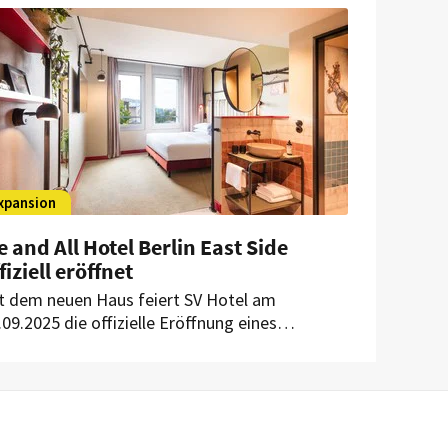
mit nun wieder mit zwei Gastronomien in der
nsestadt vertreten.
xpansion
 and All Hotel Berlin East Side
fiziell eröffnet
t dem neuen Haus feiert SV Hotel am
.09.2025 die offizielle Eröffnung eines
sonderen Projekts: Für das Schweizer Hotel-
nagement-Unternehmen ist es das erste
tel aus dem Markenportfolio von Hyatt.