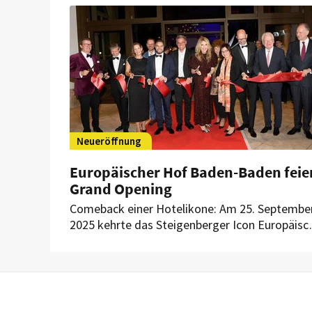
schließt daher das Hotel Krefelder Hof. Ein
endgültiger Abschied soll es jedoch nicht sein.
Neueröffnung
Europäischer Hof Baden-Baden feie
Grand Opening
Comeback einer Hotelikone: Am 25. Septembe
2025 kehrte das Steigenberger Icon Europäisc
Hof Baden-Baden nach umfassender
Renovierung auf die große Bühne zurück.
Zahlreiche prominente Gästen aus Politik,
Wirtschaft, Showbusiness und der Region
feierten das Hotel-Opening mit.