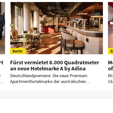
neu positioniert. Im Frühjahr 2027 soll es unter
da
dem Namen The Floris neu eröffnen.
Ha
Berlin
E
rt
Fürst vermietet 8.000 Quadratmeter
Me
an neue Hotelmarke A by Adina
of
r
Deutschlandpremiere: Die neue Premium-
Mi
her
Apartmenthotelmarke der australischen
16
Hotelgruppe TFE Hotels mietet acht Etagen im
be
neuen Stadtquartier Fürst in der Berliner City
Ma
West. Die internationalen Gäste erwartet künftig
Ho
161 Studios und Apartments, ein Restaurant,
eine Hotelbar sowie eine Lounge mit Terrasse.