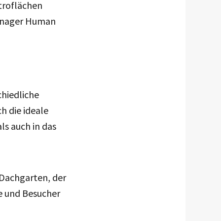
troflächen
Manager Human
chiedliche
 die ideale
ls auch in das
 Dachgarten, der
te und Besucher