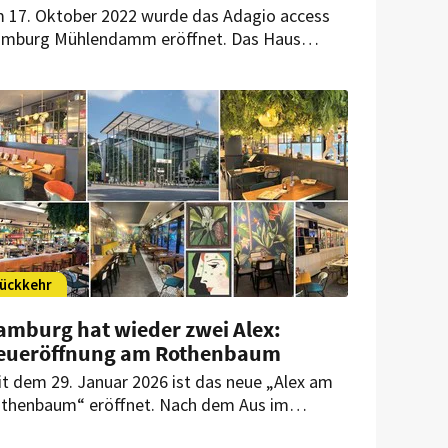
 17. Oktober 2022 wurde das Adagio access
mburg Mühlendamm eröffnet. Das Haus
chte mit seinem farbenfrohen Ambiente ein
bendiger Treffpunkt in seinem Viertel sein.
ückkehr
amburg hat wieder zwei Alex:
eueröffnung am Rothenbaum
it dem 29. Januar 2026 ist das neue „Alex am
thenbaum“ eröffnet. Nach dem Aus im
sterpavillon im Oktober 2025 ist das Konzept