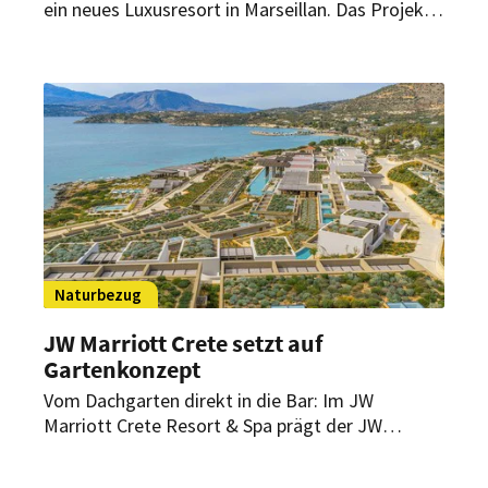
ein neues Luxusresort in Marseillan. Das Projekt
soll 2029 eröffnen und erstmals
Markenresidenzen von Marriott nach Frankreich
bringen.
Naturbezug
JW Marriott Crete setzt auf
Gartenkonzept
Vom Dachgarten direkt in die Bar: Im JW
Marriott Crete Resort & Spa prägt der JW
Garden nicht nur das Design, sondern auch
Küche, Drinks und das Nachhaltigkeitskonzept