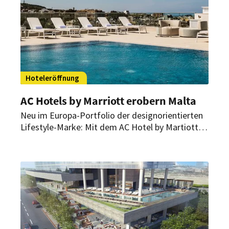
Residence Inn by Marriott München Central neu
eröffnet.
Hoteleröffnung
AC Hotels by Marriott erobern Malta
Neu im Europa-Portfolio der designorientierten
Lifestyle-Marke: Mit dem AC Hotel by Martiott
St. Julian’s baut Marriott Bonvoy seine Präsenz
in Europa weiter aus. Das Hotel fügt sich
aufgrund seiner Architektur ideal in das Stadtbild
des Inselstaats ein.