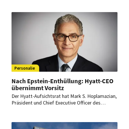
Portugal. Die Hoteleröffnung baut auf den
jüngsten Eröffnungen von Hyatt in Lissabon und
Madeira auf. Bis 2027 soll die Zimmeranzahl der
Hyatt-Hotels im Land verdreifacht werden.
Personalie
Nach Epstein-Enthüllung: Hyatt-CEO
übernimmt Vorsitz
Der Hyatt-Aufsichtsrat hat Mark S. Hoplamazian,
Präsident und Chief Executive Officer des
Konzerns, zum neuen Vorsitzenden ernannt.
Hintergrund ist der Rückzug von Thomas
Pritzker nach Enthüllungen über seine