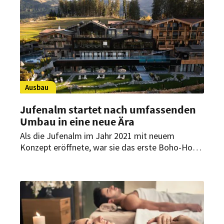
gingen an Wellnesshotels in Bayern.
Ausbau
Jufenalm startet nach umfassenden
Umbau in eine neue Ära
Als die Jufenalm im Jahr 2021 mit neuem
Konzept eröffnete, war sie das erste Boho-Hotel
der Alpen. Jetzt beginnt ein neues Kapitel. Seit
Anfang Oktober heißt das Haus im Salzburger
Land seine Gäste mit zahlreichen Neuerungen
willkommen.