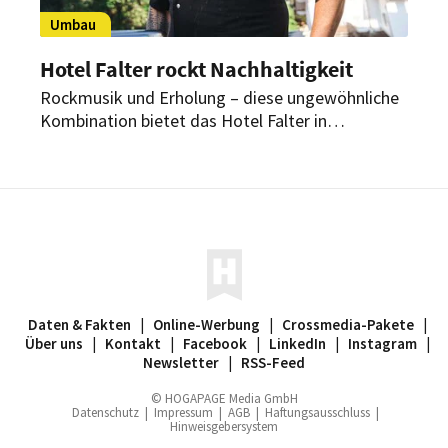
Umbau
Hotel Falter rockt Nachhaltigkeit
Rockmusik und Erholung – diese ungewöhnliche
Kombination bietet das Hotel Falter in
Drachselsried. Jetzt setzt das Haus einen
weiteren Akzent: Seit Ende Oktober läuft ein
umfangreicher Umbau. Der Fokus liegt dabei auf
Nachhaltigkeit.
Daten & Fakten
|
Online-Werbung
|
Crossmedia-Pakete
|
Über uns
|
Kontakt
|
Facebook
|
LinkedIn
|
Instagram
|
Newsletter
|
RSS-Feed
© HOGAPAGE Media GmbH
Datenschutz
|
Impressum
|
AGB
|
Haftungsausschluss
|
Hinweisgebersystem