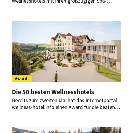
Wellnesshotels mit ihren großzügigen Spa-
Bereichen ein sensibles Thema. Wie diese Häuser
mit der aktuellen Situation umgehen, zeigt eine
Umfrage des Branchenportals wellness-
hotel.info.
Award
Die 50 besten Wellnesshotels
Bereits zum zweiten Mal hat das Internetportal
wellness-hotel.info einen Award für die besten
Wellnesshotels im Alpenraum verliehen. Zur
Auswahl standen mehr als 1.600 Hotelbetriebe in
der Alpenregion. Vier der insgesamt 50 Awards