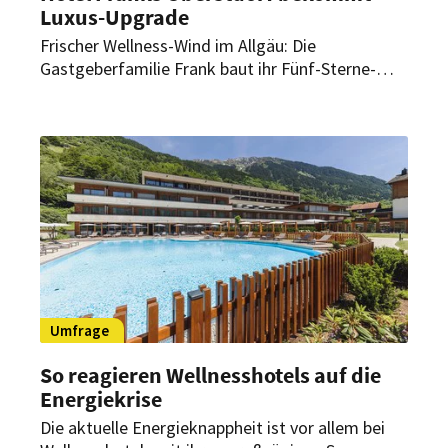
Luxus-Upgrade
Frischer Wellness-Wind im Allgäu: Die
Gastgeberfamilie Frank baut ihr Fünf-Sterne-
Hotel Franks Oberstdorf im großen Stil um. Das
familiengeführte Haus soll zum 60-jährigen
Jubiläum 2024 in neuem Glanz erstrahlen.
Umfrage
So reagieren Wellnesshotels auf die
Energiekrise
Die aktuelle Energieknappheit ist vor allem bei