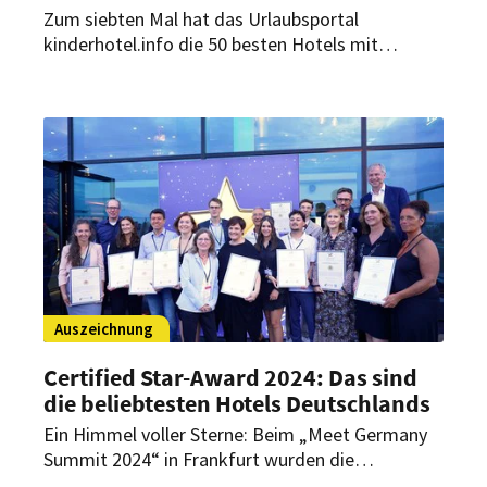
Zum siebten Mal hat das Urlaubsportal
kinderhotel.info die 50 besten Hotels mit
Kinderbetreuung ausgezeichnet. Zur Auswahl
standen über 700 Familienhotels aus 14
europäischen Ländern. Das sind die
familienfreundlichsten Häuser.
Auszeichnung
Certified Star-Award 2024: Das sind
die beliebtesten Hotels Deutschlands
Ein Himmel voller Sterne: Beim „Meet Germany
Summit 2024“ in Frankfurt wurden die
beliebtesten Hotels mit dem „13. Certified Star-