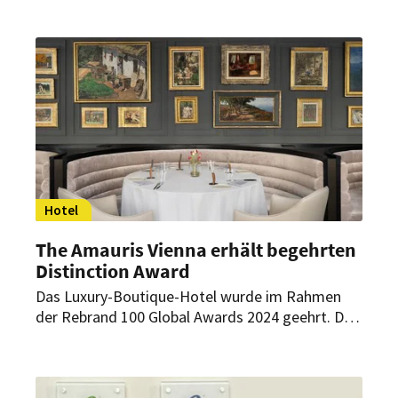
Award“ geehrt. In einem feierlichen Abend voller
Begeisterung und Emotionen wurden die besten
Häuser in sechs Kategorien ausgezeichnet.
Hotel
The Amauris Vienna erhält begehrten
Distinction Award
Das Luxury-Boutique-Hotel wurde im Rahmen
der Rebrand 100 Global Awards 2024 geehrt. Die
Auszeichnung würdigt das herausragende
Rebranding des Hauses, das auf neue innovative
Branchenstandards und Kreativität setzt.