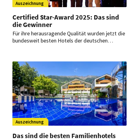
Auszeichnung
Certified Star-Award 2025: Das sind
die Gewinner
Für ihre herausragende Qualität wurden jetzt die
bundesweit besten Hotels der deutschen
Business-Hotellerie mit dem „Certified Star-
Award 2025“ geehrt. Die Trophäen wurden im
festlichen Ambiente des Hotels René Bohn von
Certified verliehen.
Auszeichnung
Das sind die besten Familienhotels