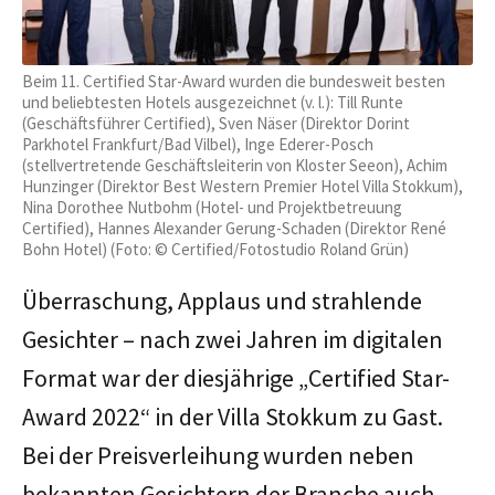
Beim 11. Certified Star-Award wurden die bundesweit besten
und beliebtesten Hotels ausgezeichnet (v. l.): Till Runte
(Geschäftsführer Certified), Sven Näser (Direktor Dorint
Parkhotel Frankfurt/Bad Vilbel), Inge Ederer-Posch
(stellvertretende Geschäftsleiterin von Kloster Seeon), Achim
Hunzinger (Direktor Best Western Premier Hotel Villa Stokkum),
Nina Dorothee Nutbohm (Hotel- und Projektbetreuung
Certified), Hannes Alexander Gerung-Schaden (Direktor René
Bohn Hotel) (Foto: © Certified/Fotostudio Roland Grün)
Überraschung, Applaus und strahlende
Gesichter – nach zwei Jahren im digitalen
Format war der diesjährige „Certified Star-
Award 2022“ in der Villa Stokkum zu Gast.
Bei der Preisverleihung wurden neben
bekannten Gesichtern der Branche auch