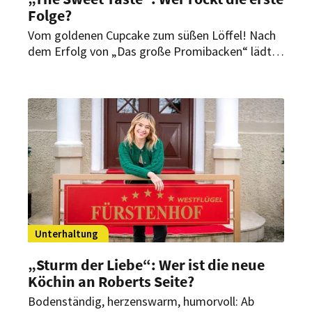
Folge?
Vom goldenen Cupcake zum süßen Löffel! Nach
dem Erfolg von „Das große Promibacken“ lädt
Sat.1 ab dem 22. Februar mittwochs um 20:15
Uhr zum Dessert: Wer sahnt in der neuen
Kochshow „The Sweet Taste“ ab?
Unterhaltung
„Sturm der Liebe“: Wer ist die neue
Köchin an Roberts Seite?
Bodenständig, herzenswarm, humorvoll: Ab