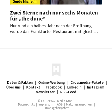
Guide Michelin
Zwei Sterne nach nur sechs Monaten
für „the dune“
Nur rund ein halbes Jahr nach der Eröffnung
wurde das Frankfurter Restaurant mit gleich
zwei Michelin-Sternen ausgezeichnet.
Küchenchef Niclas Nußbaumer und Gastgeberin
Lea Rupp knüpfen damit an frühere Erfolge an.
Daten & Fakten
|
Online-Werbung
|
Crossmedia-Pakete
|
Über uns
|
Kontakt
|
Facebook
|
LinkedIn
|
Instagram
|
Newsletter
|
RSS-Feed
© HOGAPAGE Media GmbH
Datenschutz
|
Impressum
|
AGB
|
Haftungsausschluss
|
Hinweisgebersystem