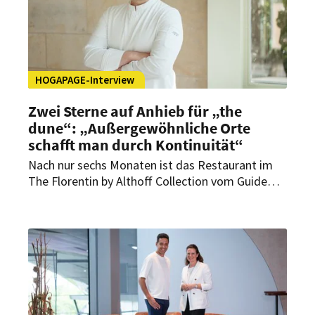
HOGAPAGE-Interview
Zwei Sterne auf Anhieb für „the
dune“: „Außergewöhnliche Orte
schafft man durch Kontinuität“
Nach nur sechs Monaten ist das Restaurant im
The Florentin by Althoff Collection vom Guide
Michelin mit gleich zwei Sternen ausgezeichnet
worden. Im Interview mit HOGAPAGE
spricht Küchenchef Niclas Nußbaumer über den
schnellen Erfolg, steigende Erwartungen und die
Bedeutung Frankfurts als Genussdestination.