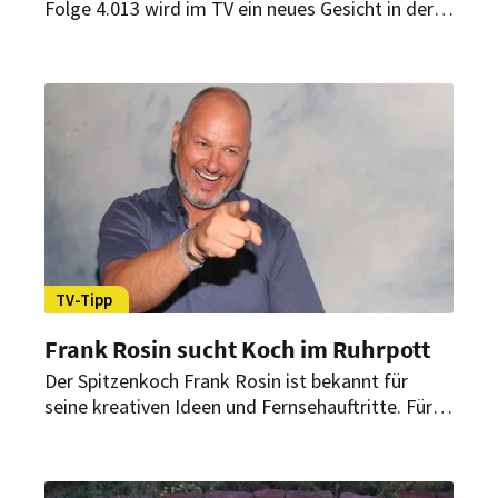
Folge 4.013 wird im TV ein neues Gesicht in der
Bavaria-Fiction-Produktion „Sturm der Liebe“ zu
sehen sein. Doch um wen handelt es sich?
TV-Tipp
Frank Rosin sucht Koch im Ruhrpott
Der Spitzenkoch Frank Rosin ist bekannt für
seine kreativen Ideen und Fernsehauftritte. Für
sein neues TV-Projekt sucht er einen Koch in
Dortmund. Was hat Rosin jetzt schon wieder
geplant?