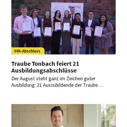
IHK-Abschluss
Traube Tonbach feiert 21
Ausbildungsabschlüsse
Der August steht ganz im Zeichen guter
Ausbildung: 21 Auszubildende der Traube
Tonbach haben ihren IHK-Abschluss erfolgreich
gemeistert. Während mehrere Absolventen im
Unternehmen bleiben, beginnt für den neuen
Jahrgang die Ausbildungszeit mit einem
mehrtägigen Onboarding.