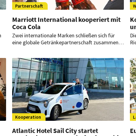
Partnerschaft
W
Marriott International kooperiert mit
Ko
Coca Cola
u
n
Zwei internationale Marken schließen sich für
Di
eine globale Getränkepartnerschaft zusammen.
Ri
en
Was Marriott International und The Coca Cola
Ge
n
Company künftig planen.
We
Fa
Sp
Kooperation
L
Atlantic Hotel Sail City startet
E