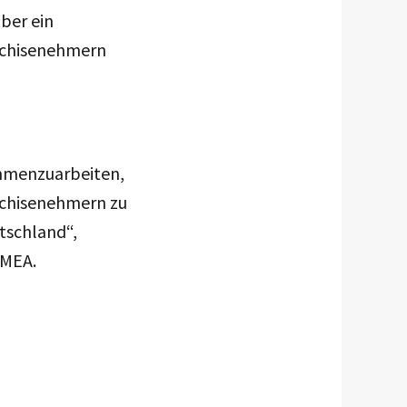
ber ein
anchisenehmern
sammenzuarbeiten,
nchisenehmern zu
tschland“,
EMEA.