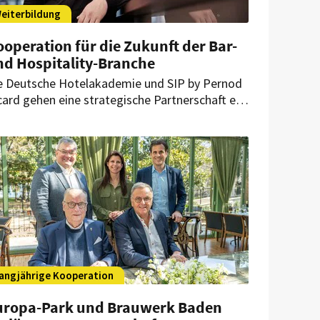
eiterbildung
operation für die Zukunft der Bar-
nd Hospitality-Branche
e Deutsche Hotelakademie und SIP by Pernod
card gehen eine strategische Partnerschaft ein.
meinsam wollen sie die Aus- und
iterbildung von Bar- und Hospitality-
chkräften mit praxisnahen Inhalten und
irituosenkompetenz stärken.
angjährige Kooperation
uropa-Park und Brauwerk Baden