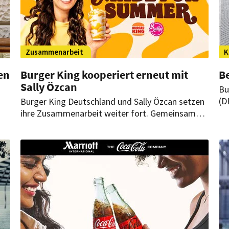
Zusammenarbeit
K
en
Burger King kooperiert erneut mit
Be
Sally Özcan
Bu
(D
Burger King Deutschland und Sally Özcan setzen
-
Au
ihre Zusammenarbeit weiter fort. Gemeinsam
ne
bringen sie vier neue Dessert-Kreationen in die
mi
Restaurants des Systemgastronomen.
ve
Em