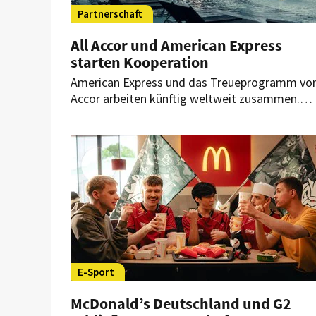
Partnerschaft
All Accor und American Express
starten Kooperation
American Express und das Treueprogramm vo
Accor arbeiten künftig weltweit zusammen.
Berechtigte Karteninhaber können künftig ein
Gold-Status im Accor-Treueprogramm erhalte
und ihre Membership-Rewards-Punkte
übertragen.
E-Sport
McDonald’s Deutschland und G2