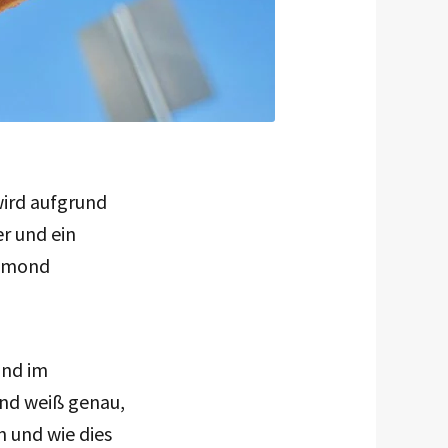
 wird aufgrund
er und ein
aimond
and im
und weiß genau,
 und wie dies