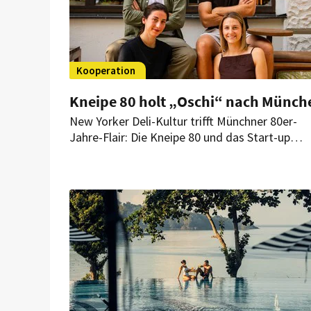
Kooperation
Kneipe 80 holt „Oschi“ nach Münch
New Yorker Deli-Kultur trifft Münchner 80er-
Jahre-Flair: Die Kneipe 80 und das Start-up
„Oschi“ starten Ende August ein Pastrami-Pop
up auf dem Münchner Viktualienmarkt.
Anschließend soll das Sandwich-Konzept
dauerhaft in beide Standorte der Kneipe 80
einziehen.