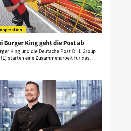
ooperation
i Burger King geht die Post ab
rger King und die Deutsche Post DHL Group
HL) starten eine Zusammenarbeit für das
fstellen von DHL-Packstationen. Mit diesem
uen Serviceangebot soll der Restaurantbesuch
t der Abholung und dem Versand von Paketen
rbunden werden und gleichzeitig CO2-
issionen reduziert werden.