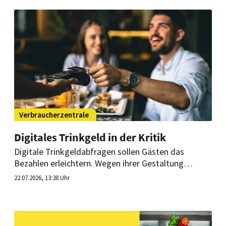
Verbraucherzentrale
Digitales Trinkgeld in der Kritik
Digitale Trinkgeldabfragen sollen Gästen das
Bezahlen erleichtern. Wegen ihrer Gestaltung
geraten sie jedoch zunehmend in die Kritik. In
22.07.2026, 13:38 Uhr
Brandenburg hat die Verbraucherzentrale bereits
einen Betreiber von Café-Filialen abgemahnt. Was
sollten Gastgeber jetzt beachten?