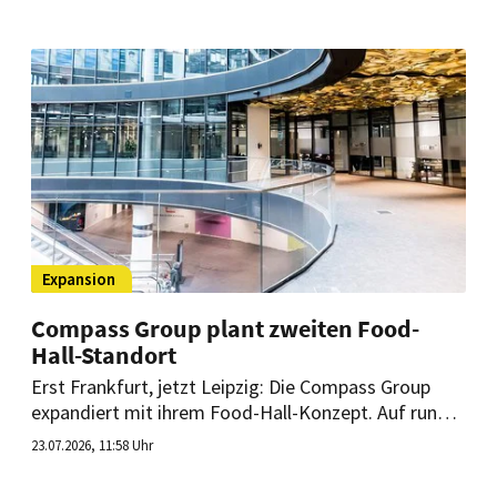
Standort vor Ort.
Expansion
Compass Group plant zweiten Food-
Hall-Standort
Erst Frankfurt, jetzt Leipzig: Die Compass Group
expandiert mit ihrem Food-Hall-Konzept. Auf rund
3.000 Quadratmetern entsteht in einem ehemaligen
23.07.2026, 11:58 Uhr
Warenhaus der bereits zweite Standort des „Distrikt
Marquet“.