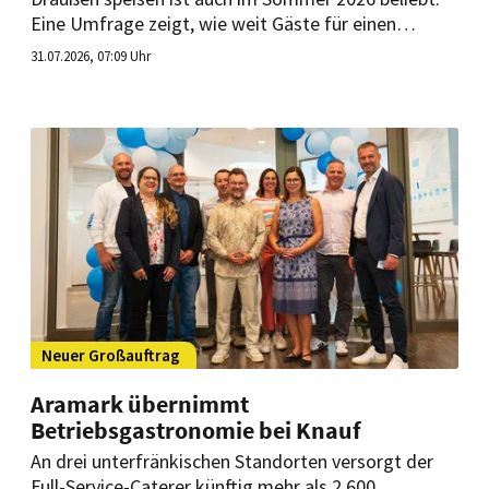
Eine Umfrage zeigt, wie weit Gäste für einen
attraktiven Außenplatz fahren, wie lange sie bleiben
31.07.2026, 07:09 Uhr
und welche Bedeutung hundefreundliche Angebote
haben.
Neuer Großauftrag
Aramark übernimmt
Betriebsgastronomie bei Knauf
An drei unterfränkischen Standorten versorgt der
Full-Service-Caterer künftig mehr als 2.600