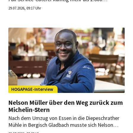
Mitarbeiter, Gäste und Schulungsteilnehmer. Zum
29.07.2026, 09:17 Uhr
Auftrag gehören Restaurants, Konferenzservice
sowie eine rund um die Uhr verfügbare
Automatenversorgung.
HOGAPAGE-Interview
Nelson Müller über den Weg zurück zum
Michelin-Stern
Nach dem Umzug von Essen in die Diepeschrather
Mühle in Bergisch Gladbach musste sich Nelson
Müllers Restaurant „Schote“ in einem völlig neuen