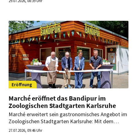
29.07.2026, 08:39 Uhr
Umfeld erneut beweisen. Im Interview mit
HOGAPAGE spricht der Spitzenkoch über den
Neustart, den zurückgewonnenen Michelin-Stern
und die Zukunft des Restaurants.
Eröffnung
Marché eröffnet das Bandipur im
Zoologischen Stadtgarten Karlsruhe
Marché erweitert sein gastronomisches Angebot im
Zoologischen Stadtgarten Karlsruhe: Mit dem
Bandipur eröffnet die Marke der Lagardère Travel
27.07.2026, 09:46 Uhr
Retail Gruppe ihren dritten gastronomischen