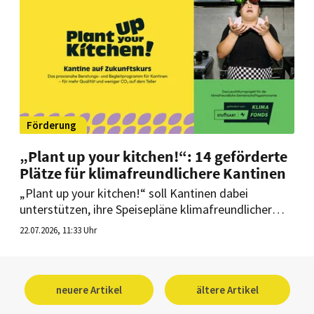
Förderung
„Plant up your kitchen!“: 14 geförderte
Plätze für klimafreundlichere Kantinen
„Plant up your kitchen!“ soll Kantinen dabei
unterstützen, ihre Speisepläne klimafreundlicher
auszurichten und den CO₂-Fußabdruck ihrer
22.07.2026, 11:33 Uhr
Hauptgerichte zu senken. Für Betriebe in Stuttgart
stehen 14 geförderte Plätze zur Verfügung. Aber
auch Betriebe außerhalb Stuttgarts können das
Programm nutzen.
neuere Artikel
ältere Artikel