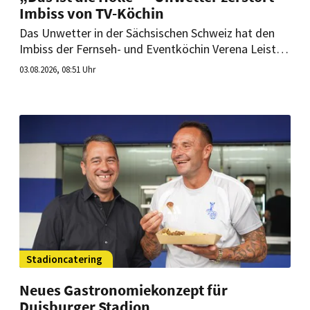
Imbiss von TV-Köchin
Das Unwetter in der Sächsischen Schweiz hat den
Imbiss der Fernseh- und Eventköchin Verena Leister
getroffen. Wie geht es für sie am Amselsee weiter?
03.08.2026, 08:51 Uhr
Stadioncatering
Neues Gastronomiekonzept für
Duisburger Stadion