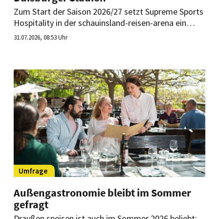
Zum Start der Saison 2026/27 setzt Supreme Sports
Hospitality in der schauinsland-reisen-arena ein
neues Gastronomie- und Hospitality-Konzept um.
31.07.2026, 08:53 Uhr
Dazu gehören modernisierte Kioske, ein erweitertes
Angebot und der neue „Duisburger“.
Umfrage
Außengastronomie bleibt im Sommer
gefragt
Draußen speisen ist auch im Sommer 2026 beliebt: