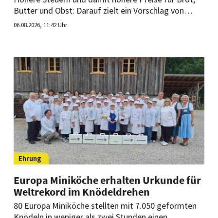
Butter und Obst: Darauf zielt ein Vorschlag von
Ökonom Clemens Fuest. Er will Einheitlichkeit bei
06.08.2026, 11:42 Uhr
der Mehrwertsteuer. Für die Gastronomie könnte
das Folgen haben.
Ehrung
Europa Miniköche erhalten Urkunde für
Weltrekord im Knödeldrehen
80 Europa Miniköche stellten mit 7.050 geformten
Knödeln in weniger als zwei Stunden einen