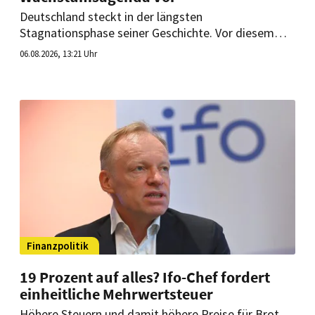
Deutschland steckt in der längsten
Stagnationsphase seiner Geschichte. Vor diesem
Hintergrund legt die Denkfabrik Zukunft der
06.08.2026, 13:21 Uhr
Gastwelt ein Elf-Punkte-Programm vor, das die
Branche als Wachstumstreiber stärken soll.
Finanzpolitik
19 Prozent auf alles? Ifo-Chef fordert
einheitliche Mehrwertsteuer
Höhere Steuern und damit höhere Preise für Brot,