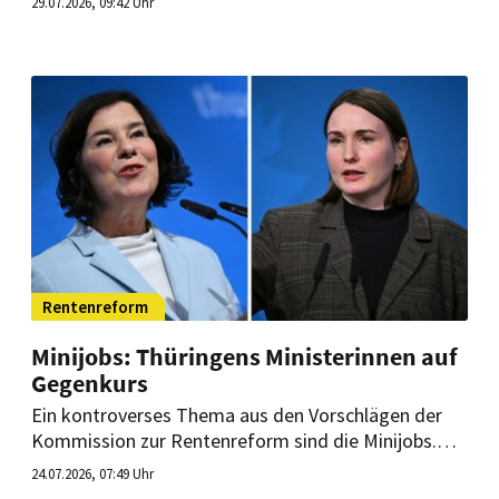
29.07.2026, 09:42 Uhr
Mittelpunkt standen Fortbildung,
Erfahrungsaustausch und die Würdigung
langjährigen Engagements.
Rentenreform
Minijobs: Thüringens Ministerinnen auf
Gegenkurs
Ein kontroverses Thema aus den Vorschlägen der
Kommission zur Rentenreform sind die Minijobs.
Aus vielen Bereichen kam bereits Kritik. Thüringens
24.07.2026, 07:49 Uhr
Sozialministerin und die Wirtschaftsministerin