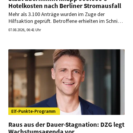
Hotelkosten nach Berliner Stromausfall
Mehr als 3.100 Anträge wurden im Zuge der
Hilfsaktion geprüft. Betroffene erhielten im Schnitt
52 bis 55 € pro Person und Nacht für ihre
07.08.2026, 06:41 Uhr
Unterbringung.
Elf-Punkte-Programm
Raus aus der Dauer-Stagnation: DZG legt
Wachstumsagenda vor