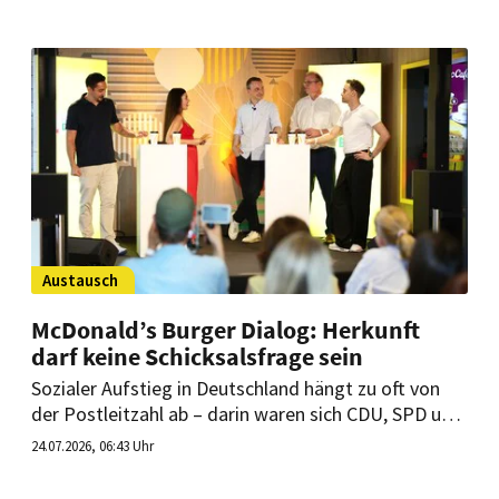
beziehen nun gegensätzliche Positionen.
Austausch
McDonald’s Burger Dialog: Herkunft
darf keine Schicksalsfrage sein
Sozialer Aufstieg in Deutschland hängt zu oft von
der Postleitzahl ab – darin waren sich CDU, SPD und
Bündnis 90/Die Grünen beim McDonald’s Burger
24.07.2026, 06:43 Uhr
Dialog in Köln-Kalk einig. Einzig beim Lösungsweg
gingen die Positionen auseinander.