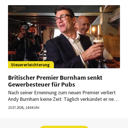
Steuererleichterung
Britischer Premier Burnham senkt
Gewerbesteuer für Pubs
Nach seiner Ernennung zum neuen Premier verliert
Andy Burnham keine Zeit: Täglich verkündet er neue
Maßnahmen, um den Geldbeutel der Menschen zu
23.07.2026, 14:04 Uhr
entlasten. Jetzt können auch rund 32.000
gastronomische Betriebe profitieren.