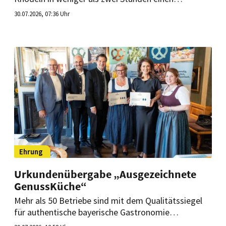
Weltrekord auf. Im Freilichtmuseum Schliersee
30.07.2026, 07:36 Uhr
feierten sie nun ihren Erfolg gemeinsam mit einem
Ski-Weltmeister.
Ehrung
Urkundenübergabe „Ausgezeichnete
GenussKüche“
Mehr als 50 Betriebe sind mit dem Qualitätssiegel
für authentische bayerische Gastronomie
ausgezeichnet worden. Zudem wurden die Gewinner