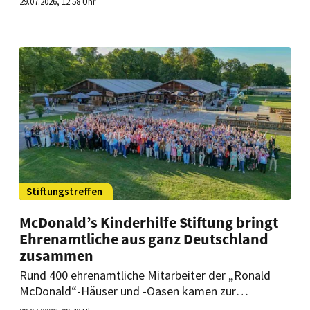
29.07.2026, 12:58 Uhr
des Wettbewerbs „Lieblingsbiergarten 2026“
geehrt.
Stiftungstreffen
McDonald’s Kinderhilfe Stiftung bringt
Ehrenamtliche aus ganz Deutschland
zusammen
Rund 400 ehrenamtliche Mitarbeiter der „Ronald
McDonald“-Häuser und -Oasen kamen zur
Sternfahrt 2026 in München zusammen. Im