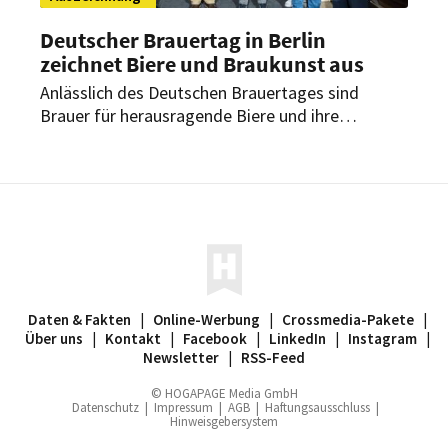
Deutscher Brauertag in Berlin
zeichnet Biere und Braukunst aus
Anlässlich des Deutschen Brauertages sind
Brauer für herausragende Biere und ihre
Braukunst ausgezeichnet worden. Zu dem
Festakt in Berlin hatte der Deutsche Brauer-
Bund geladen. Das seit mehr als 150 Jahren
stattfindende Event ist bundesweit das größte
Branchentreffen der Brauwirtschaft.
Daten & Fakten
|
Online-Werbung
|
Crossmedia-Pakete
|
Über uns
|
Kontakt
|
Facebook
|
LinkedIn
|
Instagram
|
Newsletter
|
RSS-Feed
© HOGAPAGE Media GmbH
Datenschutz
|
Impressum
|
AGB
|
Haftungsausschluss
|
Hinweisgebersystem