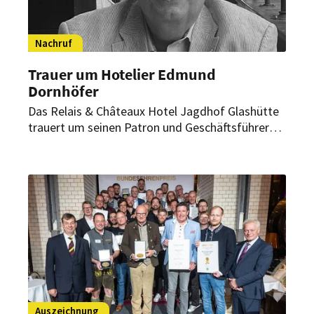
Nachruf
Trauer um Hotelier Edmund
Dornhöfer
Das Relais & Châteaux Hotel Jagdhof Glashütte
trauert um seinen Patron und Geschäftsführer
Edmund Dornhöfer. Der Ausnahmehotelier, der
den einst einfachen Gasthof seines Vaters zu
einem preisgekrönten Fünf-Sterne-Luxushotel
formte, ist im Alter von 70 Jahren verstorben.
Auszeichnung