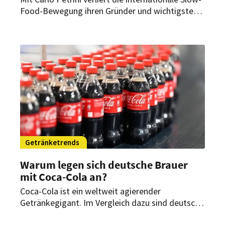
Food-Bewegung ihren Gründer und wichtigsten
Vordenker. Der Italiener setzte sich seit den
1980er Jahren für nachhaltige, faire und
bewusste Ernährung als Gegenmodell zu Fast
Food ein.
Getränketrends
Warum legen sich deutsche Brauer
mit Coca-Cola an?
Coca-Cola ist ein weltweit agierender
Getränkegigant. Im Vergleich dazu sind deutsche
Brauereien Zwerge. Das hält sie aber nicht davon