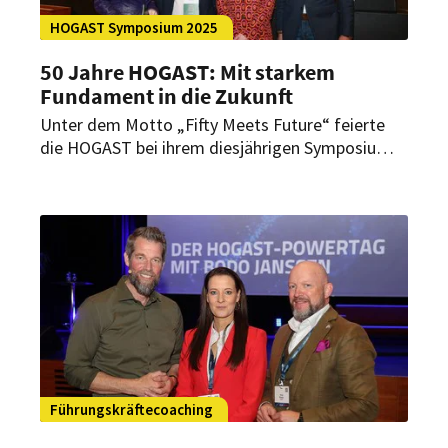
HOGAST Symposium 2025
50 Jahre HOGAST: Mit starkem
Fundament in die Zukunft
Unter dem Motto „Fifty Meets Future“ feierte
die HOGAST bei ihrem diesjährigen Symposium in
Salzburg nicht nur ihr 50-jähriges Bestehen,
sondern auch den Blick nach vorn. Rund 1.100
Hoteliers, Gastronomen und Lieferpartner
kamen zusammen, um Impulse für die Zukunft
der Branche zu gewinnen.
Führungskräftecoaching