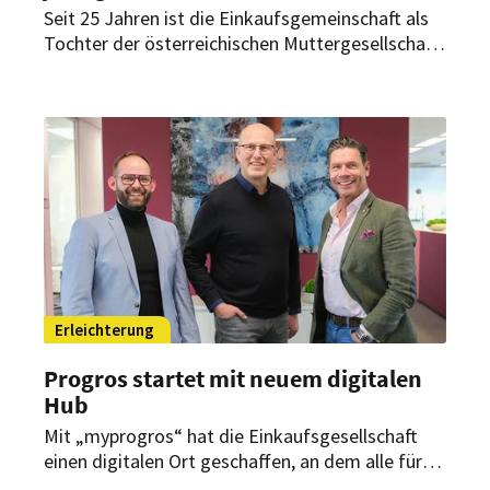
Seit 25 Jahren ist die Einkaufsgemeinschaft als
Tochter der österreichischen Muttergesellschaft
zuverlässiger Partner für die Hotel- und
Gastronomiebranche in Deutschland. Mit einem
großen Symposium feierte die HOGAST
Deutschland daher nun am 16. Mai in Augsburg
die Meilensteine in der
Unternehmensgeschichte.
Erleichterung
Progros startet mit neuem digitalen
Hub
Mit „myprogros“ hat die Einkaufsgesellschaft
einen digitalen Ort geschaffen, an dem alle für
den Einkauf und die Beschaffung relevanten