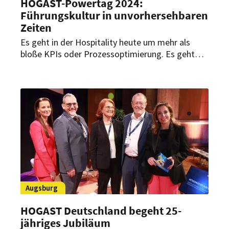
HOGAST-Powertag 2024:
Führungskultur in unvorhersehbaren
Zeiten
Es geht in der Hospitality heute um mehr als
bloße KPIs oder Prozessoptimierung. Es geht
darum eine Führung zu schaffen, die nicht nur
dem Unternehmen selbst, sondern auch den
Menschen gerecht wird. Wie Gastgeber dies
schaffen, demonstrierte Bodo Janssen beim
diesjährigen HOGAST-Powertag in Zell am See.
Augsburg
HOGAST Deutschland begeht 25-
jähriges Jubiläum