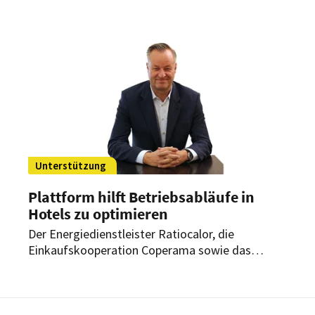
Informationen zu finden sind. Damit will das
Unternehmen für die Hotellerie mehr
Transparenz schaffen und die Bürokratie
reduzieren.
Unterstützung
Plattform hilft Betriebsabläufe in
Hotels zu optimieren
Der Energiedienstleister Ratiocalor, die
Einkaufskooperation Coperama sowie das
Versicherungskontor Martens & Prahl bieten
neue Konzepte an, um wirtschaftlicher arbeiten
zu können. Damit wollen sie aktiv Hoteliers
unterstützen.