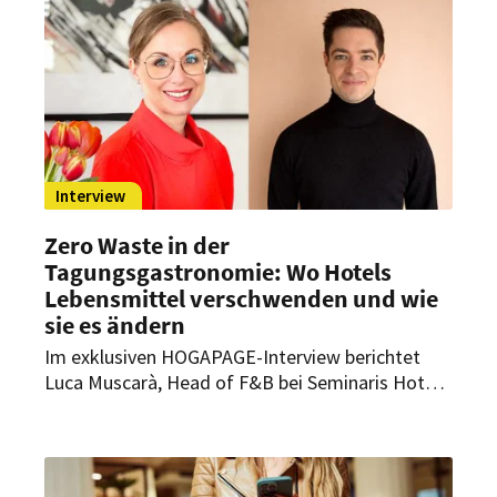
Effekte erzielen können.
Interview
Zero Waste in der
Tagungsgastronomie: Wo Hotels
Lebensmittel verschwenden und wie
sie es ändern
Im exklusiven HOGAPAGE-Interview berichtet
Luca Muscarà, Head of F&B bei Seminaris Hotels,
über Erfahrungen aus der Küchenpraxis und neue
Ansätze im Umgang mit Ressourcen. Ann-
Christin Piovano, Head of Convention Sales,
erklärt, welche Rolle das Thema im Verkauf von