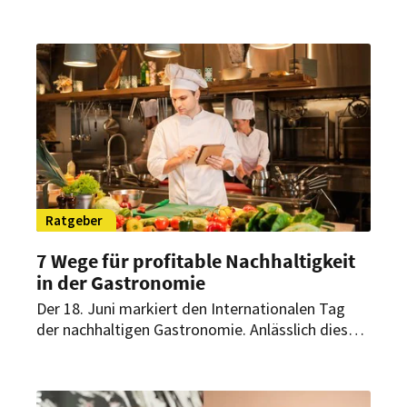
Summit Akteure der Lebensmittelbranche
zusammen, um ihre Projekte und Initiativen zur
Vermeidung von Lebensmittelverschwendung zu
diskutierten. Die dringlichste Frage: Was muss
passieren, damit wir Lebensmittelabfälle
insgesamt deutlich reduzieren?
Ratgeber
7 Wege für profitable Nachhaltigkeit
in der Gastronomie
Der 18. Juni markiert den Internationalen Tag
der nachhaltigen Gastronomie. Anlässlich dieses
Aktionstages rücken sieben Maßnahmen in den
Fokus, mit denen Gastronomiebetriebe
Ressourcen schonen und zugleich wirtschaftliche