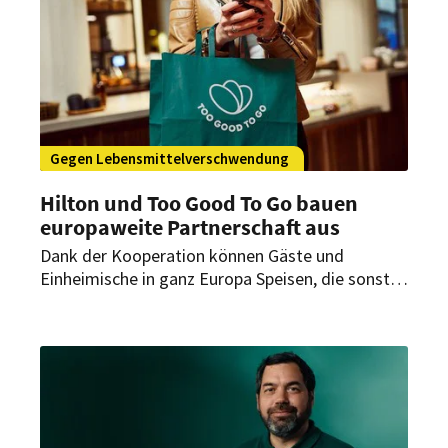
Events spielt und welche Erwartungen Kunden
aktuell haben.
Gegen Lebensmittelverschwendung
Hilton und Too Good To Go bauen
europaweite Partnerschaft aus
Dank der Kooperation können Gäste und
Einheimische in ganz Europa Speisen, die sonst
im Abfall landen würden, zu einem reduzierten
Preis erwerben. Hilton ist nun der Hotelanbieter
mit der größten Länderabdeckung auf der
Plattform. Mehr als 130 seiner Hotels sind
bereits in 14 europäischen Ländern an die App
angebunden.