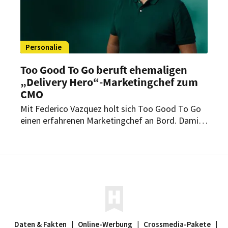
Personalie
Too Good To Go beruft ehemaligen
„Delivery Hero“-Marketingchef zum
CMO
Mit Federico Vazquez holt sich Too Good To Go
einen erfahrenen Marketingchef an Bord. Damit
setzt das Social-Impact-Unternehmen neue
Impulse im Kampf gegen
Lebensmittelverschwendung.
Daten & Fakten
|
Online-Werbung
|
Crossmedia-Pakete
|