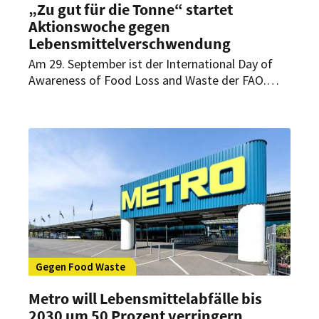
„Zu gut für die Tonne“ startet
Aktionswoche gegen
Lebensmittelverschwendung
Am 29. September ist der International Day of
Awareness of Food Loss and Waste der FAO.
Diesen Tag nutzt die Initiative „Zu gut für die
Tonne“, um mit einer bundesweiten
Aktionswoche das Thema
Lebensmittelverschwendung in den Fokus zu
rücken.
Gegen Food Waste
Metro will Lebensmittelabfälle bis
2030 um 50 Prozent verringern