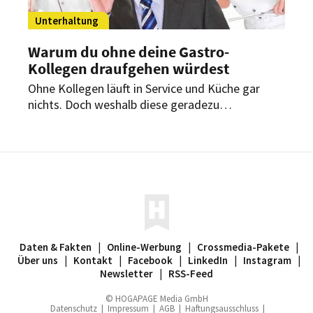
Unterhaltung
Warum du ohne deine Gastro-
Kollegen draufgehen würdest
Ohne Kollegen läuft in Service und Küche gar
nichts. Doch weshalb diese geradezu
lebensnotwendig sind, erfährst du hier:
Daten & Fakten
|
Online-Werbung
|
Crossmedia-Pakete
|
Über uns
|
Kontakt
|
Facebook
|
LinkedIn
|
Instagram
|
Newsletter
|
RSS-Feed
© HOGAPAGE Media GmbH
Datenschutz
|
Impressum
|
AGB
|
Haftungsausschluss
|