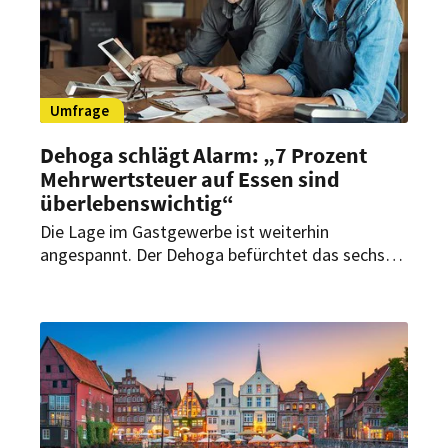
Umfrage
Dehoga schlägt Alarm: „7 Prozent
Mehrwertsteuer auf Essen sind
überlebenswichtig“
Die Lage im Gastgewerbe ist weiterhin
angespannt. Der Dehoga befürchtet das sechste
Verlustjahr in Folge für die Branche. Präsident
Guido Zöllick fordert daher entschlossenes
Handeln der Politik und Steuerfairness.