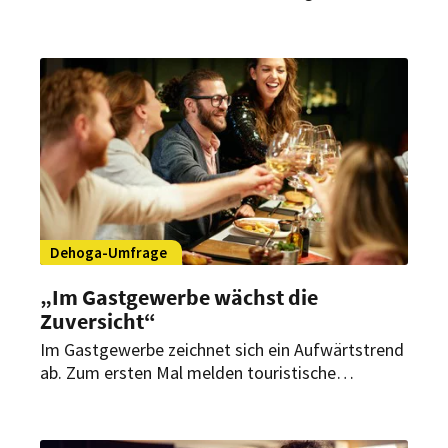
nun dem Thema gewidmet und aufgedeckt,
welches Vorgehen den Gästen und Kunden am
liebsten wäre.
Dehoga-Umfrage
„Im Gastgewerbe wächst die
Zuversicht“
Im Gastgewerbe zeichnet sich ein Aufwärtstrend
ab. Zum ersten Mal melden touristische
Unternehmen im August wieder ein Umsatzplus
in Höhe von 3,0 Prozent.