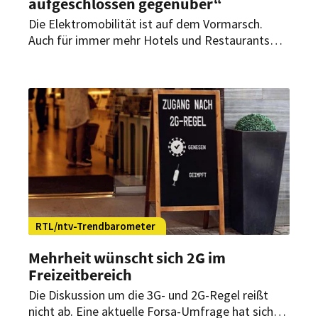
aufgeschlossen gegenüber“
Die Elektromobilität ist auf dem Vormarsch.
Auch für immer mehr Hotels und Restaurants
wird es deshalb wichtig, ihren Gästen
Lademöglichkeiten für ihr E-Auto oder E-Bike
anbieten zu können. Das zeigt eine Umfrage des
Deutschen Hotel- und Gaststättenverbands in
Kooperation mit der Nationalen Leitstelle
Ladeinfrastruktur.
RTL/ntv-Trendbarometer
Mehrheit wünscht sich 2G im
Freizeitbereich
Die Diskussion um die 3G- und 2G-Regel reißt
nicht ab. Eine aktuelle Forsa-Umfrage hat sich