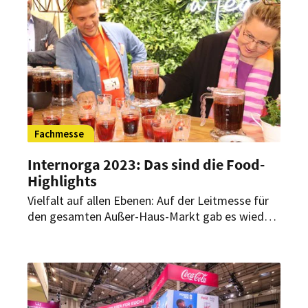
für die Praxis zu beurteilen. Im Interview mit
HOGAPAGE spricht Mike Süsser über die
aktuellen Entwicklungen und Trends im Food-
Bereich.
Fachmesse
Internorga 2023: Das sind die Food-
Highlights
Vielfalt auf allen Ebenen: Auf der Leitmesse für
den gesamten Außer-Haus-Markt gab es wieder
viele innovative Produkte zu entdecken, die den
Küchenalltag ergänzen und erleichtern sollen.
HOGAPAGE stellt die interessantesten von ihnen
vor.