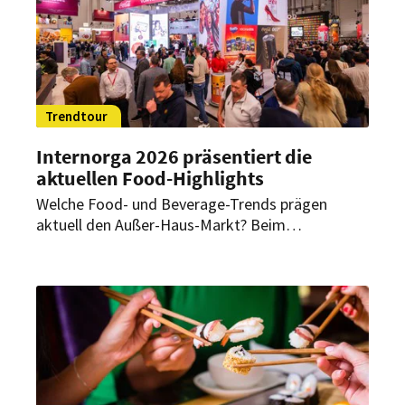
Trendtour
Internorga 2026 präsentiert die
aktuellen Food-Highlights
Welche Food- und Beverage-Trends prägen
aktuell den Außer-Haus-Markt? Beim
Trendrundgang auf der Internorga 2026 stellte
Trendforscherin Karin Tischer ausgewählte
Innovationen aus den Messehallen vor – von
neuen Snackideen bis zu alkoholfreien Drinks.