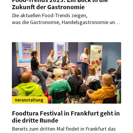
Zukunft der Gastronomie
Die aktuellen Food-Trends zeigen,
was die Gastronomie, Handelsgastronomie und
Lebensmittelindustrie in den nächsten Jahren
prägen wird. Was das für die Branchen für das
kommende Jahr bedeutet, zeigt der neue Food
Report 2023 von Hanni Rützler und dem
Zukunftsinstitut.
Veranstaltung
Foodtura Festival in Frankfurt geht in
die dritte Runde
Bereits zum dritten Mal findet in Frankfurt das