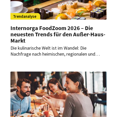
Trendanalyse
Internorga FoodZoom 2026 – Die
neuesten Trends für den Außer-Haus-
Markt
Die kulinarische Welt ist im Wandel: Die
Nachfrage nach heimischen, regionalen und
saisonalen Gerichten ist weiterhin hoch.
Gleichzeitig steigt das Interesse an neuen,
inspirierenden Geschmackserlebnissen. Dabei
stellt sich jährlich die Frage: Welche
Länderküchen liegen im Trend? Aufschluss
darüber gibt der Internorga FoodZoom 2026.