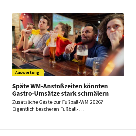
Wie gehen die Städte in Sachsen damit um?
Auswertung
Späte WM-Anstoßzeiten könnten
Gastro-Umsätze stark schmälern
Zusätzliche Gäste zur Fußball-WM 2026?
Eigentlich bescheren Fußball-
Weltmeisterschaften Kneipen, Bars und
Biergärten viel Zulauf. Doch diesmal könnte das
anders sein, vermuten Experten.