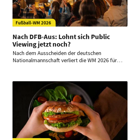
Fußball-WM 2026
Nach DFB-Aus: Lohnt sich Public
Viewing jetzt noch?
Nach dem Ausscheiden der deutschen
Nationalmannschaft verliert die WM 2026 für
viele deutsche Fans an Zugkraft. Doch für
Gastronomen können sich Public-Viewing-Events
trotzdem weiter lohnen – aber nur, wenn
Nachfrage, Personal und Kosten realistisch
kalkuliert werden.