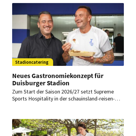
Produkte. Mit wem hat sich der SCR Altach
zusammengetan?
Stadioncatering
Neues Gastronomiekonzept für
Duisburger Stadion
Zum Start der Saison 2026/27 setzt Supreme
Sports Hospitality in der schauinsland-reisen-
arena ein neues Gastronomie- und Hospitality-
Konzept um. Dazu gehören modernisierte
Kioske, ein erweitertes Angebot und der neue
„Duisburger“.