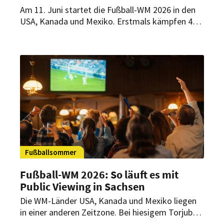
Am 11. Juni startet die Fußball-WM 2026 in den
USA, Kanada und Mexiko. Erstmals kämpfen 48
Nationen in 104 Spielen um den Titel. Zahlreiche
Partien können Fußballfans auch im Seehaus im
Englischen Garten in München verfolgen.
Biergartenleiter Vaios Mpardas verrät im
Interview mit HOGAPAGE, was Gäste beim Public
Viewing erwartet, wie sein Team mit den späten
Anstoßzeiten umgeht und welche Prognose er
für das Turnier wagt.
Fußballsommer
Fußball-WM 2026: So läuft es mit
Public Viewing in Sachsen
Die WM-Länder USA, Kanada und Mexiko liegen
in einer anderen Zeitzone. Bei hiesigem Torjubel
beim Public Viewing kann es abends spät werden.