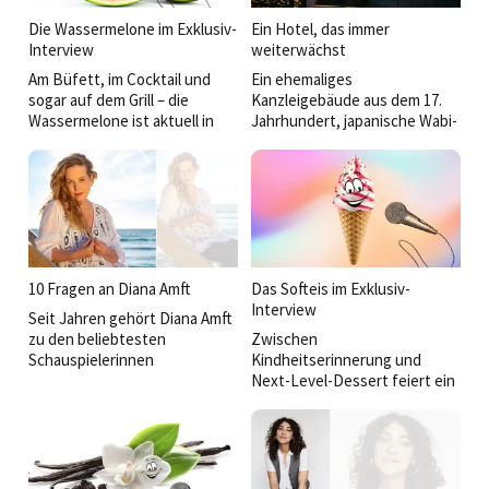
Die Wassermelone im Exklusiv-
Ein Hotel, das immer
Interview
weiterwächst
Am Büfett, im Cocktail und
Ein ehemaliges
sogar auf dem Grill – die
Kanzleigebäude aus dem 17.
Wassermelone ist aktuell in
Jahrhundert, japanische Wabi-
jedermanns Munde.
Sabi-Philosophie, nordisch-
Im Gespräch verrät sie mehr
japanische Sterneküche und
über ihren Aufstieg zur ­
eine Gastgeberfamilie mit
beliebtesten Sommerfrucht
Vision: Das PURS Luxury
der Welt.
Boutique Hotel & Restaurant
in Andernach ist vieles
zugleich – Boutiquehotel,
Designobjekt und
10 Fragen an Diana Amft
Das Softeis im Exklusiv-
kulinarischer Sehnsuchtsort.
Interview
Seit Jahren gehört Diana Amft
Seit knapp einem Jahr führen
zu den beliebtesten
Zwischen
Phillip und Maximilian Doetsch
Schauspielerinnen
Kindheitserinnerung und
das Haus – und treiben die
Deutschlands.
Next-Level-Dessert feiert ein
Entwicklung des gesamten
Stillstand ist für sie keine
fluffiges Sommervergnügen
Areals rund um das PURS ­
Option: Neben erfolgreichen
derzeit ein ­erstaunliches
konsequent weiter voran.
Kinderbüchern erobert sie nun
Comeback: das Softeis.
auch die Musikwelt. Warum sie
immer wieder Neues