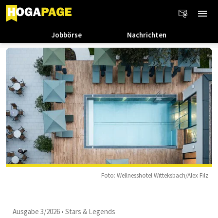
Jobbörse
Nachrichten
Foto: Wellnesshotel Witteksbach/Alex Filz
Ausgabe 3/2026
•
Stars & Legends