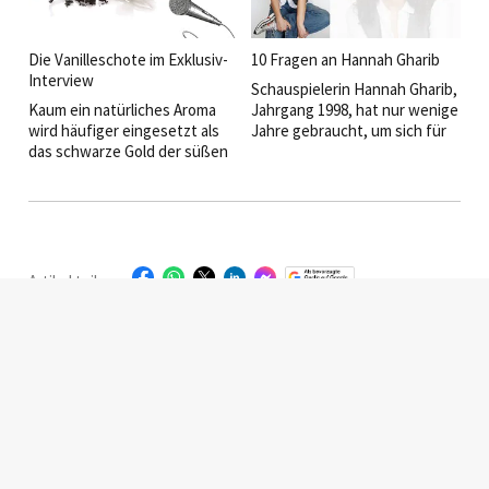
ausprobiert, was sie an ihrem
aktuellen Kinofilm begeistert
und welche Rolle
Die ­Vanilleschote im Exklusiv-
10 Fragen an Hannah Gharib
Freundlichkeit für sie in Hotels
Interview
Schauspielerin Hannah Gharib,
und Restaurants spielt, verrät
Kaum ein natürliches Aroma
Jahrgang 1998, hat nur wenige
sie im HOGAPAGE-Interview.
wird häufiger eingesetzt als
Jahre gebraucht, um sich für
das schwarze Gold der süßen
anspruchsvolle Hauptrollen zu
Küche – und zugleich so oft
empfehlen.
missverstanden. Die
Vanilleschote im Exklusiv-
Interview.
Artikel teilen: