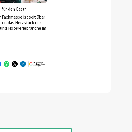
 frische Impulse – genau
s für den Gast“
 Branche im Wandel jetzt
r Fachmesse ist seit über
ten das Herzstück der
und Hotelleriebranche im
dria-Raum. 2025 feiert
und beweist, dass sie
je ist.