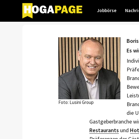
Jobbörse
Nachri
Boris
Es w
Indiv
Präfe
Branc
Bewer
Leist
Foto: Lusini Group
Bran
die U
Gastgeberbranche wir
Restaurants
und
Hot
Präferenzen der Gäste