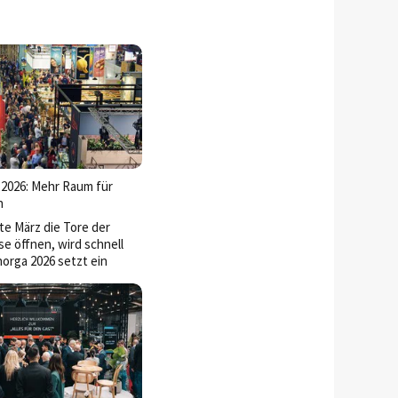
026: Mehr Raum für
n
te März die Tore der
 öffnen, wird schnell
rnorga 2026 setzt ein
l für die gesamte
anche. Die internationale
hst nicht nur in der
n vor allem in ihrer
iefe. Neue
e, zusätzliche Formate
kturierte Themenwelten
 Raum für Innovation,