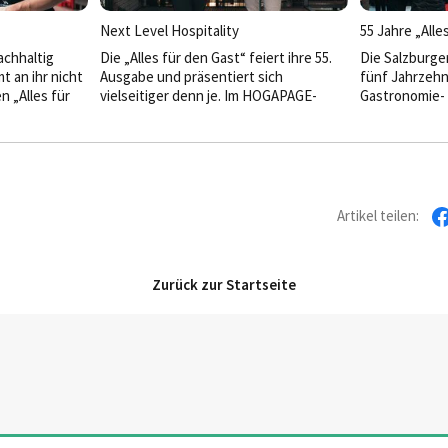
Austausch und
Next Level Hospitality
55 Jahre „Alle
das, was eine
braucht.
achhaltig
Die „Alles für den Gast“ feiert ihre 55.
Die Salzburge
mt an ihr nicht
Ausgabe und präsentiert sich
fünf Jahrzehn
n „Alles für
vielseitiger denn je. Im HOGAPAGE-
Gastronomie- 
gen sich die
Interview sprechen Andreas Ott,
Donau-Alpen-A
nche von ihrer
Bereichsleiter Messen B2B, und
sie Jubiläum 
Messeleiter Michael Reich darüber,
aktueller denn 
welche Highlights das Jubiläum bringt,
wie junge Talente gefördert werden
und warum die Messe längst mehr ist
Artikel teilen:
als eine reine Ausstellung.
Zurück zur Startseite