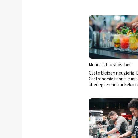
Mehr als Durstlöscher
Gäste bleiben neugierig. 
Gastronomie kann sie mit 
überlegten Getränkekart
und ihr Know-how an der 
und auf der Terrasse um
einsetzen.