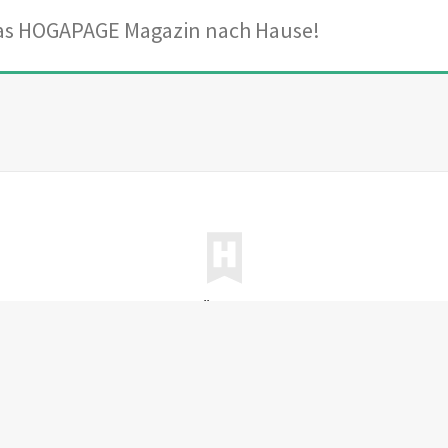
das HOGAPAGE Magazin nach Hause!
ne
|
Abonnieren
|
Werben
|
Über uns
|
Kontakt
|
Facebook
|
© HOGAPAGE Media GmbH
Datenschutz
|
Impressum
|
AGB
|
Haftungsausschluss
|
Hinweisgebersystem