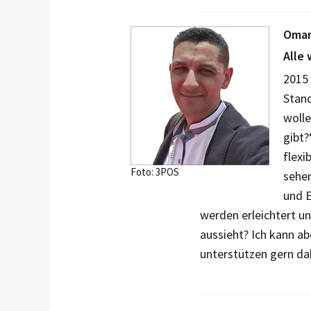
Omar
Alle 
2015 
Stan
wolle
gibt?
flexi
Foto: 3POS
sehen
und E
werden erleichtert u
aussieht? Ich kann a
unterstützen gern da