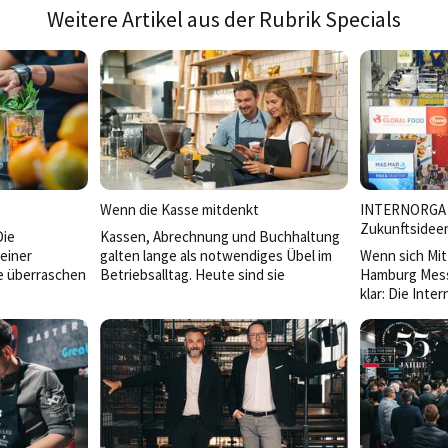
Weitere Artikel aus der Rubrik Specials
Wenn die Kasse mitdenkt
INTERNORGA 2
Zukunftsidee
Die
Kassen, Abrechnung und Buchhaltung
einer
galten lange als notwendiges Übel im
Wenn sich Mit
e überraschen
Betriebsalltag. Heute sind sie
Hamburg Messe
Bar, am Tisch
strategische Werkzeuge. Moderne,
klar: Die Inte
satzbringend
digital vernetzte Systeme
starkes Signa
automatisieren Routinen, schaffen
Hospitality-Br
Transparenz und liefern in Echtzeit die
Leitmesse wäc
Basis für bessere Entscheidungen. Wir
Fläche, sonder
zeigen, worauf es ankommt und wie
inhaltlichen T
Betriebe konkret profitieren.
Hallenkonzept
und klar stru
schaffen mehr