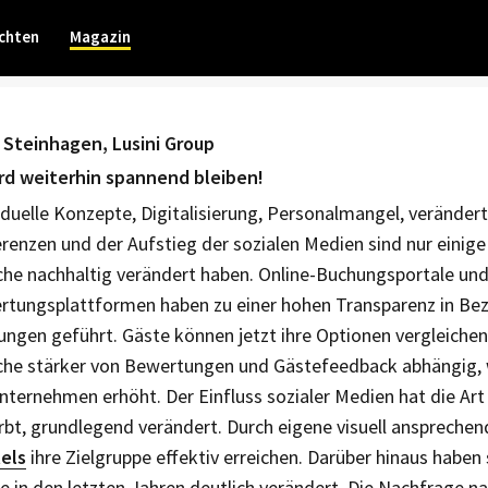
chten
Magazin
 Steinhagen, Lusini Group
ird weiterhin spannend bleiben!
iduelle Konzepte, Digitalisierung, Personalmangel, verändert
renzen und der Aufstieg der sozialen Medien sind nur einige 
he nachhaltig verändert haben. Online-Buchungsportale un
tungsplattformen haben zu einer hohen Transparenz in Bez
ungen geführt. Gäste können jetzt ihre Optionen vergleichen, 
che stärker von Bewertungen und Gästefeedback abhängig, 
nternehmen erhöht. Der Einfluss sozialer Medien hat die Art
bt, grundlegend ­verändert. Durch eigene visuell ansprechen
els
ihre Zielgruppe effektiv erreichen. Darüber hinaus haben 
 in den letzten Jahren deutlich verändert. Die Nachfrage na