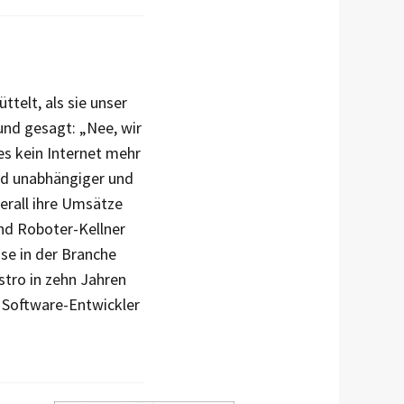
telt, als sie unser
nd gesagt: „Nee, wir
es kein Internet mehr
ind unabhängiger und
erall ihre Umsätze
ind Roboter-Kellner
se in der Branche
stro in zehn Jahren
r Software-Entwickler