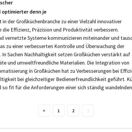
tscher
 optimierter denn je
at in der Großküchenbranche zu einer Vielzahl innovativer
 die Effizienz, Präzision und Produktivität verbessern.
und vernetzte Systeme kommunizieren miteinander und taus
as zu einer verbesserten Kontrolle und Überwachung der
. In Sachen Nachhaltigkeit setzen Großküchen verstärkt auf
äte und umweltfreundliche Ma­teria­lien. Die Integration von
matisierung in Großküchen hat zu Verbesserungen bei Effizi
tigkeit bei gleichzeitiger Bedienerfreundlichkeit geführt. K
 so fit für die Anforderungen einer sich ständig wandelnden
.
<
1
2
3