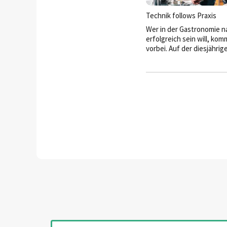
Technik follows Praxis
Wer in der Gastronomie n
erfolgreich sein will, kom
vorbei. Auf der diesjährige
den Gast“ in Salzburg zei
führenden Player der Bra
innovativsten Seite.