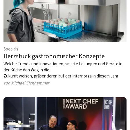
Specials
Herzstück gastronomischer Konzepte
Welche Trends und Innovationen, smarte Lösungen und Geräte in
der Küche den Weg in die
Zukunft weisen, präsentieren auf der Internorga in diesem Jahr
mehr als 200 Aussteller
von Michael Eichhammer
im Bereich Küchen­technik und -ausstattung.