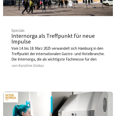
Specials
Internorga als Treffpunkt für neue
Impulse
Vom 14. bis 18. März 2025 verwandelt sich Hamburg in den
Treffpunkt der internationalen Gastro- und Hotelbranche.
Die Internorga, die als wichtigste Fachmesse für den
Außer-Haus-Markt gilt, präsentiert innovative Konzepte,
von Karoline Giokas
neue Technologien und visionäre Trends. Unter dem
Motto „Wo Trends laufen lernen“ bietet die Messe eine
Plattform für Inspiration, Networking und
Geschäftsimpulse.