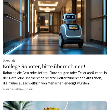
Specials
Kollege Roboter, bitte übernehmen!
Roboter, die Getränke liefern, Flure saugen oder Teller abräumen: In
der Hotellerie übernehmen smarte Helfer zunehmend Aufgaben,
die früher ausschließlich von Menschen erledigt wurden.
Vorreiterprojekte zeigen, wie sich Technologie und Menschlichkeit
von Karoline Giokas
zu einem neuen Erfolgsmodell verbinden lassen – ganz ohne
Science-Fiction.