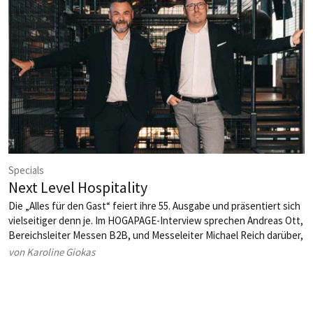
Specials
Next Level Hospitality
Die „Alles für den Gast“ feiert ihre 55. Ausgabe und präsentiert sich
vielseitiger denn je. Im HOGAPAGE-Interview sprechen Andreas Ott,
Bereichsleiter Messen B2B, und Messeleiter Michael Reich darüber,
welche Highlights das Jubiläum bringt, wie junge Talente gefördert
von Karoline Giokas
werden und warum die Messe längst mehr ist als eine reine
Ausstellung.