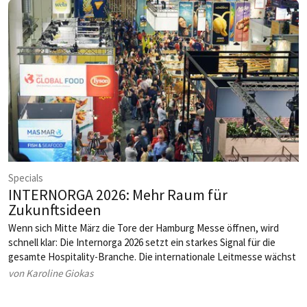
Specials
INTERNORGA 2026: Mehr Raum für
Zukunftsideen
Wenn sich Mitte März die Tore der Hamburg Messe öffnen, wird
schnell klar: Die Internorga 2026 setzt ein starkes Signal für die
gesamte Hospitality-Branche. Die internationale Leitmesse wächst
nicht nur in der Fläche, sondern vor allem in ihrer inhaltlichen Tiefe.
von Karoline Giokas
Neue Hallenkonzepte, zusätzliche Formate und klar strukturierte
Themenwelten schaffen mehr Raum für Innovation, Austausch und