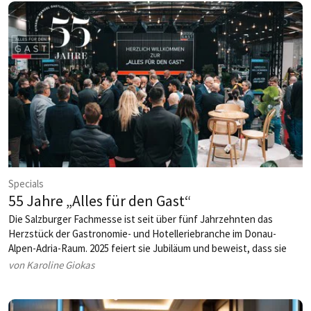
Specials
55 Jahre „Alles für den Gast“
Die Salzburger Fachmesse ist seit über fünf Jahrzehnten das
Herzstück der Gastronomie- und Hotelleriebranche im Donau-
Alpen-Adria-Raum. 2025 feiert sie Jubiläum und beweist, dass sie
aktueller denn je ist.
von Karoline Giokas