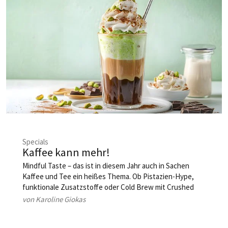
Specials
Kaffee kann mehr!
Mindful Taste – das ist in diesem Jahr auch in Sachen
Kaffee und Tee ein heißes Thema. Ob Pistazien-Hype,
funktionale Zusatzstoffe oder Cold Brew mit Crushed
Ice: Der Wachmacher von gestern wird zum stylishen
von Karoline Giokas
Statement-Getränk mit echtem Mehrwert – für Körper,
Geist und Geschmacksknospen.