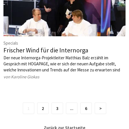
Specials
Frischer Wind für die Internorga
Der neue Internorga-Projektleiter Matthias Balz erzählt im
Gespräch mit HOGAPAGE, wie er sich der neuen Aufgabe stellt,
welche Innovationen und Trends auf der Messe zu erwarten sind
und warum die Internorga für ihn mehr ist als eine Leitmesse –
von Karoline Giokas
nämlich eine Herzensangelegenheit.
1
2
3
...
6
>
Zurück zur Startseite