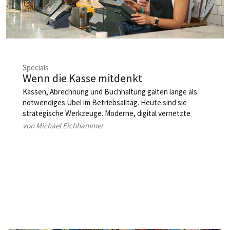
Specials
Wenn die Kasse mitdenkt
Kassen, Abrechnung und Buchhaltung galten lange als
notwendiges Übel im Betriebsalltag. Heute sind sie
strategische Werkzeuge. Moderne, digital vernetzte
Systeme automatisieren Routinen, schaffen Transparenz
von Michael Eichhammer
und liefern in Echtzeit die Basis für bessere
Entscheidungen. Wir zeigen, worauf es ankommt und wie
Betriebe konkret profitieren.