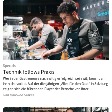
frische Impulse – genau das, was eine Branche im Wandel jetzt
braucht.
Specials
Technik follows Praxis
Wer in der Gastronomie nachhaltig erfolgreich sein will, kommt an
ihr nicht vorbei. Auf der diesjährigen „Alles für den Gast“ in Salzburg
zeigen sich die führenden Player der Branche von ihrer
innovativsten Seite.
von Karoline Giokas