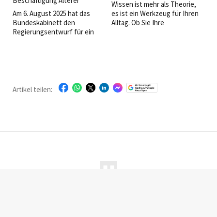
Beschäftigung Älterer
Wissen ist mehr als Theorie,
Am 6. August 2025 hat das
es ist ein Werkzeug für Ihren
Bundeskabinett den
Alltag. Ob Sie Ihre
Regierungsentwurf für ein
Führungskompetenz
„Gesetz zur Stabilisierung des
ausbauen, Ihre
Rentenniveaus und zur
Kommunikation verbessern
vollständigen Gleichstellung
oder Ihr Fachwissen erweitern
der Kindererziehungszeiten“
wollen: Diese sechs Seminare
beschlossen.
liefern praxiserprobte Inhalte
für ambitionierte Gastgeber.
Artikel teilen:
Startseite
|
Magazine
|
Abonnieren
|
Werben
|
Über uns
|
Kontakt
|
Facebook
|
LinkedIn
|
Instagram