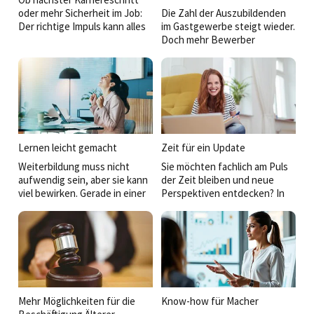
oder mehr Sicherheit im Job:
Die Zahl der Auszubildenden
Der richtige Impuls kann alles
im Gastgewerbe steigt wieder.
verändern. Diese
Doch mehr Bewerber
Weiterbildungen bringen Sie
bedeuten längst nicht
auf die Überholspur.
automatisch weniger
Herausforderungen. Junge
Menschen wählen heute
bewusster, vergleichen
Arbeitgeber genauer und
erwarten weit mehr als einen
sicheren Ausbildungsplatz.
Lernen leicht gemacht
Zeit für ein Update
Wer Talente gewinnen will,
Weiterbildung muss nicht
Sie möchten fachlich am Puls
muss Haltung zeigen und
aufwendig sein, aber sie kann
der Zeit bleiben und neue
seine Versprechen im Alltag
viel bewirken. Gerade in einer
Perspektiven entdecken? In
einlösen.
dynamischen Branche wie der
der Hotellerie und
Hospitality lohnt sich der Blick
Gastronomie gewinnt, wer
über den Tellerrand. Hier
flexibel und lernbereit ist.
finden Sie aktuelle Seminare,
Unsere Seminar-Tipps liefern
die sich leicht in den
frisches Wissen, stärken Ihre
Berufsalltag integrieren
Kompetenzen und machen Sie
lassen und dennoch
fit für neue
nachhaltig wirken.
Herausforderungen.
Mehr Möglichkeiten für die
Know-how für Macher