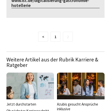
www.ist.de/digitalisierung-gastronomie-
hotellerie
<
1
2
Weitere Artikel aus der Rubrik Karriere &
Ratgeber
Jetzt durchstarten
Azubis gesucht Ansprüche
inklusive
Ob nächster Karriereschritt