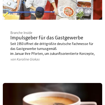
Branche Inside
Impulsgeber für das Gastgewerbe
Seit 1950 öffnet die drittgrößte deutsche Fachmesse für
das Gastgewerbe turnusgemäß
im Januar ihre Pforten, um zukunftsorientierte Konzepte,
innovative Trends und Produktneuheiten zu
von Karoline Giokas
präsentieren. HOGAPAGE sprach mit Henning und Thilo
Könicke, den Geschäftsführern der AFAG Messen und
Ausstellungen und den Veranstaltern der
Gastgebermesse HOGA Nürnberg, über das
bevorstehende Event und den Wandel im
Messegeschehen.