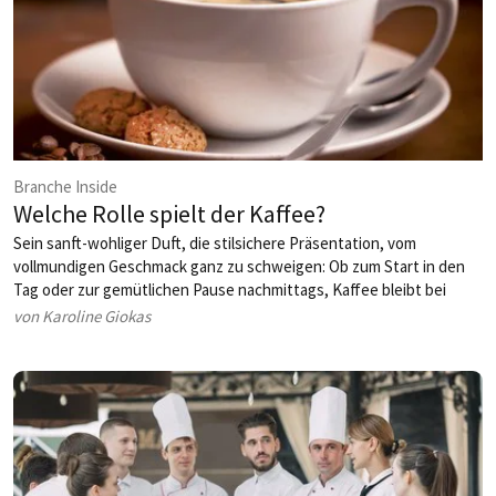
Branche Inside
Welche Rolle spielt der Kaffee?
Sein sanft-wohliger Duft, die stilsichere Präsentation, vom
vollmundigen Geschmack ganz zu schweigen: Ob zum Start in den
Tag oder zur gemütlichen Pause nachmittags, Kaffee bleibt bei
Gästen in Hotel und Restaurant stets nachhaltig in Erinnerung.
von Karoline Giokas