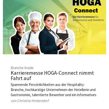
Branche Inside
Karrieremesse HOGA-Connect nimmt
Fahrt auf
Spannende Persönlichkeiten aus der Hospitality-
Branche, hochkarätige Unternehmen der Hotellerie und
Gastronomie, talentierte Bewerber und ein informatives
Bühnenprogramm – das alles verspricht die
von Christine Hintersdorf
Karrieremesse HOGA-Connect am 14. Januar in Nürnberg.