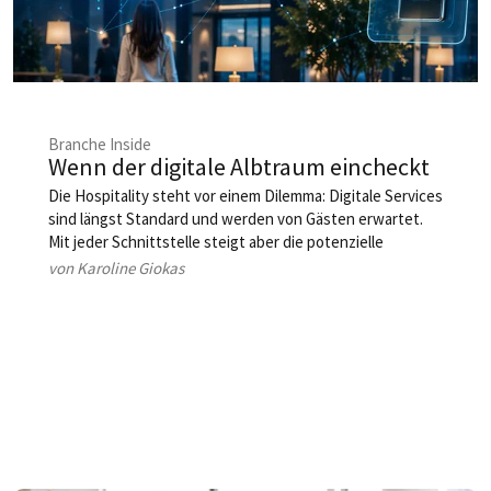
Branche Inside
Wenn der digitale Albtraum eincheckt
Die Hospitality steht vor einem Dilemma: Digitale Services
sind längst Standard und werden von Gästen erwartet.
Mit jeder Schnittstelle steigt aber die potenzielle
Angriffsfläche für Cyberkriminelle. Der Umgang mit den
von Karoline Giokas
Risiken wird damit zur strategischen Aufgabe.