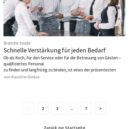
Branche Inside
Schnelle Verstärkung für jeden Bedarf
Ob als Koch, für den Service oder für die Betreuung von Gästen –
qualifiziertes Personal
zu finden und langfristig zu binden, ist eines der präsentesten
Themen der Hospitality. ­
von Karoline Giokas
Gastronomische Anbieter müssen heute oft neue Wege gehen, um
diesem Dilemma zu entkommen. Spezialisierte
Personaldienstleister könnten hier eine Schlüsselrolle spielen.
1
2
3
...
7
>
Zurück zur Startseite