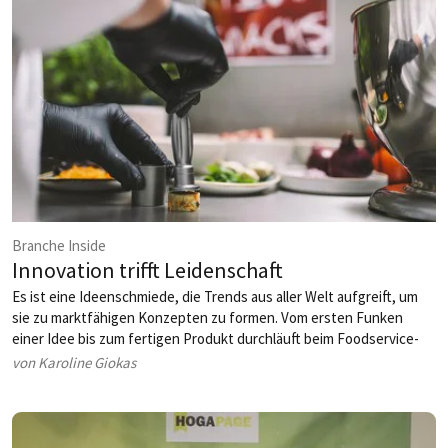
Branche Inside
Innovation trifft Leidenschaft
Es ist eine Ideenschmiede, die Trends aus aller Welt aufgreift, um
sie zu markt­fähigen Konzepten zu formen. Vom ersten Funken
einer Idee bis zum ­fertigen Produkt durchläuft beim Foodservice-
Anbieter Salomon FoodWorld jede Innovation einen Prozess, der
von Karoline Giokas
Kreativität, Präzision und Marktkenntnis vereint. Wie gelingt es dem
Unternehmen, Jahr für Jahr neue Maßstäbe zu setzen? ­HOGAPAGE
erhielt einen Blick hinter die Kulissen.