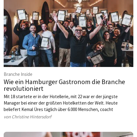
Branche Inside
Wie ein Hamburger Gastronom die Branche
revolutioniert
Mit 18 startete er in der Hotellerie, mit 22 war er der jüngste
Manager bei einer der größten Hotelketten der Welt. Heute
beliefert Kemal Üres täglich über 6.000 Menschen, coacht
Gastronomen in ganz Deutschland und hat mit der Gastro Business
von Christine Hintersdorf
School eine Bewegung gestartet. Seine Mission: Die Gastronomie
auf ein neues Level bringen – praxisnah, profitabel und voller
Leidenschaft.