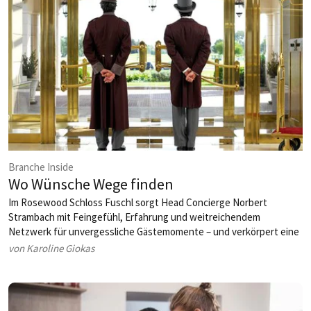
Branche Inside
Wo Wünsche Wege finden
Im Rosewood Schloss Fuschl sorgt Head Concierge Norbert
Strambach mit Feingefühl, Erfahrung und weitreichendem
Netzwerk für unvergessliche Gästemomente – und verkörpert eine
Hoteltradition, die auch in digitalen Zeiten nichts von ihrer Magie
von Karoline Giokas
verloren hat.