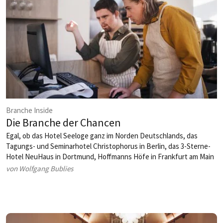
Branche Inside
Die Branche der Chancen
Egal, ob das Hotel Seeloge ganz im Norden Deutschlands, das
Tagungs- und Seminarhotel Christophorus in Berlin, das 3-Sterne-
Hotel NeuHaus in Dortmund, Hoffmanns Höfe in Frankfurt am Main
oder im Süden das „einsmehr“-Hotel – alle haben sie etwas
von Wolfgang Bublies
gemeinsam: Sie beschäftigen Menschen mit und ohne Behinderung
und bieten oftmals Personen mit Handicap
Ausbildungsmöglichkeiten. Hier wird die Bedeutung von Inklusion
im Gastgewerbe verdeutlicht.