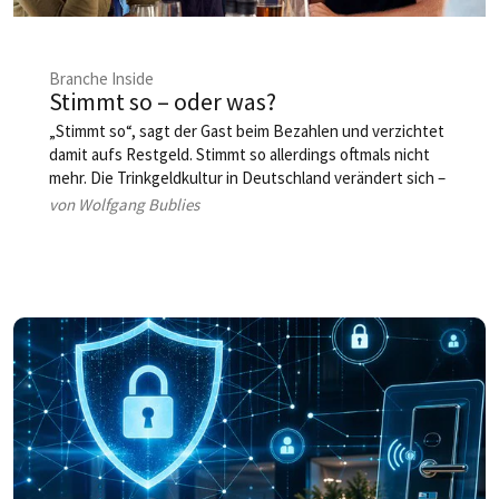
Branche Inside
Stimmt so – oder was?
„Stimmt so“, sagt der Gast beim Bezahlen und verzichtet
damit aufs Restgeld. Stimmt so allerdings oftmals nicht
mehr. Die Trinkgeldkultur in Deutschland verändert sich –
vor allem durch digitale Kassensysteme und weil immer
von Wolfgang Bublies
mehr Lokal­besucher lieber mit Karte bezahlen. Hinzu
kommt aktuell das Thema fixe Servicegebühr statt
Trinkgeld. Das wirft viele Fragen auf – bei den Gästen,
beim Personal und bei den Gastronomen. Ein neues
Konfliktfeld?