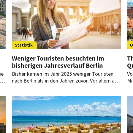
Statistik
Ü
Weniger Touristen besuchten im
T
bisherigen Jahresverlauf Berlin
Q
ie
Bisher kamen im Jahr 2025 weniger Touristen
Vo
k.
nach Berlin als in den Jahren zuvor. Vor allem aus
Mi
an
dem Ausland schwächelt die Nachfrage.
wa
so