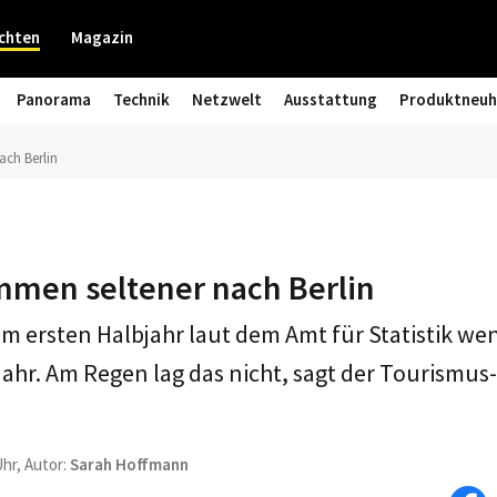
chten
Magazin
Panorama
Technik
Netzwelt
Ausstattung
Produktneuh
ach Berlin
mmen seltener nach Berlin
 im ersten Halbjahr laut dem Amt für Statistik we
jahr. Am Regen lag das nicht, sagt der Tourismu
Uhr, Autor:
Sarah Hoffmann