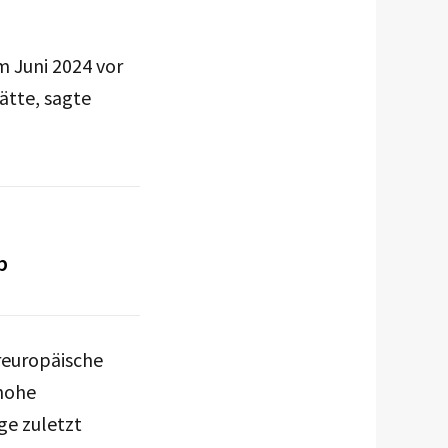
m Juni 2024 vor
ätte, sagte
b
reuropäische
hohe
ge zuletzt