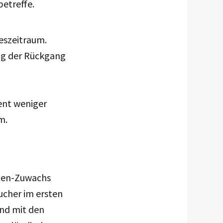
betreffe.
eszeitraum.
lag der Rückgang
zent weniger
um.
sten-Zuwachs
ucher im ersten
and mit den