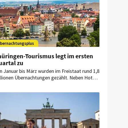
bernachtungsplus
hüringen-Tourismus legt im ersten
uartal zu
n Januar bis März wurden im Freistaat rund 1,8
llionen Übernachtungen gezählt. Neben Hotels
ren auch Ferienunterkünfte, Jugendherbergen
wie Erholungs- und Ferienheime gefragt.