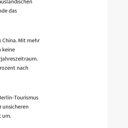
 ausländischen
nde das
k China. Mit mehr
h keine
rjahreszeitraum.
Prozent nach
 Berlin-Tourismus
r unsicheren
t um.