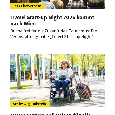
Jetzt bewerben!
Travel Start-up Night 2026 kommt
nach Wien
Bühne frei für die Zukunft des Tourismus: Die
Veranstaltungsreihe „Travel Start-up Night“
kehrt auch 2026 nach Wien zurück. Fünf
ausgewählte Unternehmen haben die Chance,
ihre Ideen für Reise, Tourismus und Mobilität zu
präsentieren. Das beste Konzept qualifiziert sich
für das Jahresfinale in Deutschland.
Schleswig-Holstein