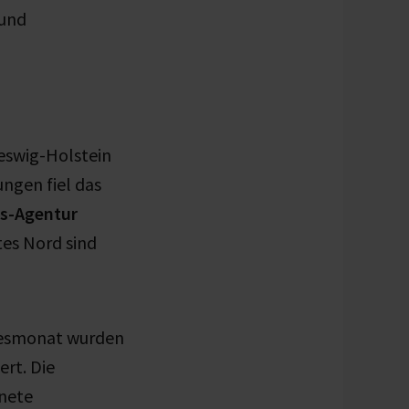
 und
leswig-Holstein
ungen fiel das
s-Agentur
tes Nord sind
hresmonat wurden
rt. Die
fnete