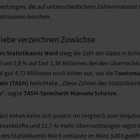
wertungen, die auf unterschiedlichem Zahlenmaterial
eiträumen beruhen.
riebe verzeichnen Zuwächse
des
Statistikamts Nord
stieg die Zahl der Gäste in Sch
l um 5,8 % auf fast 1,36 Millionen. Bei den Übernacht
uf gut 4,72 Millionen noch höher aus, wie die
Tourismu
ein (TASH)
berichtete. „Diese Zahlen des Statistikam
e“, sagte
TASH-Sprecherin Manuela Schütze
.
rz entwickelte sich positiv: Im Vergleich zum Vorja
teankünfte und 12,7 % mehr Übernachtungen registrie
des Statistikamts Nord umfasste im März 3.003 geöf