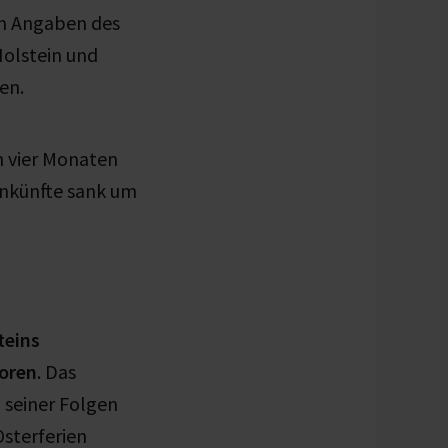
ch Angaben des
Holstein und
en.
n vier Monaten
Ankünfte sank um
teins
oren
. Das
 seiner Folgen
Osterferien