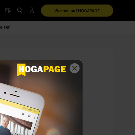
Werben auf HOGAPAGE
eiten
mischtes Bild
rend größere
e Nachfrage bei
k.