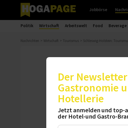
Jobbörse
Nachri
Politik
Wirtschaft
Arbeitswelt
Food
Beverage
Nachrichten
Wirtschaft
Tourismus
Schleswig-Holstein: Tourismu
Buchungslage
Schleswig-Ho
Der Newsletter 
Gastronomie 
Im Norden fallen 
Hotellerie
Beherbergungsbetr
kleineren Häusern
Jetzt anmelden und top-a
der Hotel-und Gastro-Bra
Montag, 01.06.2026, 14:55 Uh