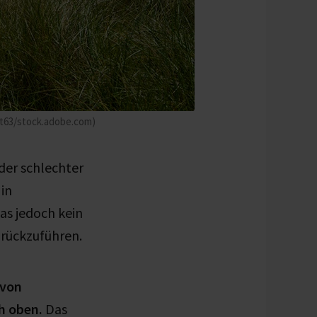
st63/stock.adobe.com)
der schlechter
in
as jedoch kein
urückzuführen.
 von
h oben.
Das