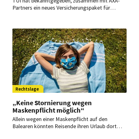
TUI hat bekanntgegeben, zusammen mit AXA-
Partners ein neues Versicherungspaket für
Reisegäste entwickelt zu haben. Dieses reiche
von einer Notfall-Hotline bis hin zu eventuellen
Quarantäne-Kosten.
Rechtslage
„Keine Stornierung wegen
Maskenpflicht möglich“
Allein wegen einer Maskenpflicht auf den
Balearen könnten Reisende ihren Urlaub dort
nicht stornieren oder abbrechen – so ein