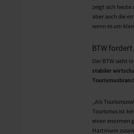
zeigt sich heute
aber auch die e
wenn es um klar
BTW fordert 
Der BTW sieht in
stabiler wirtsch
Tourismusbranc
„Als Tourismuswir
Tourismus ist ke
einen enormen ge
Hartmann zusa