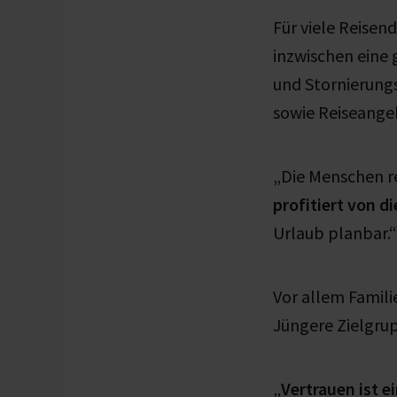
Für viele Reisen
inzwischen eine 
und Stornierung
sowie Reiseange
„Die Menschen r
profitiert von d
Urlaub planbar.“
Vor allem Famil
Jüngere Zielgrup
„
Vertrauen ist 