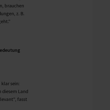
en, brauchen
ungen, z. B.
eht.“
edeutung
klar sein:
in diesem Land
levant“, fasst