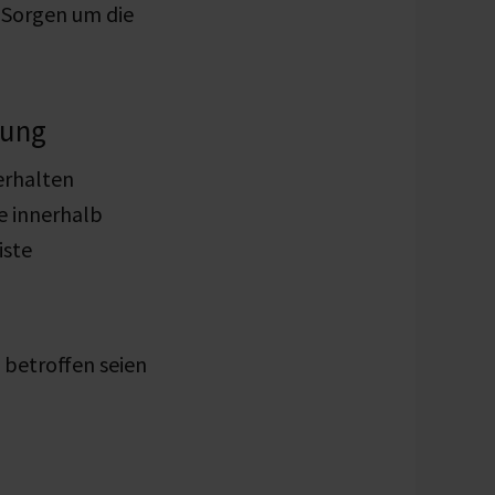
 Sorgen um die
tung
erhalten
le innerhalb
iste
 betroffen seien