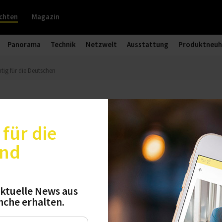
chten
Magazin
Panorama
Technik
Netzwelt
Ausstattung
Produktneuh
htig für die Deutschen
 trotz Krisen wichtig für die Deuts
für die
und
Gov-Umfrage im Auftrag des Bundesverbands der
t zeigt: Urlaub bleibt für viele Menschen unverz
n wirtschaftliche Unsicherheit und steigende Kos
ktuelle News aus
i Reisebuchungen.
nche erhalten.