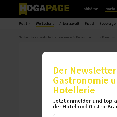
Jobbörse
Nachri
Politik
Wirtschaft
Arbeitswelt
Food
Beverage
Nachrichten
Wirtschaft
Tourismus
Reisen bleibt trotz Krisen wic
Studienergebnisse
Reisen bleibt
Der Newsletter 
Gastronomie 
Eine aktuelle You
Hotellerie
Tourismuswirtschaf
Gleichzeitig sorge
Jetzt anmelden und top-a
Zurückhaltung be
der Hotel-und Gastro-Bra