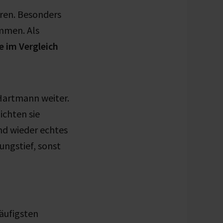
aren. Besonders
mmen. Als
e im Vergleich
 Hartmann weiter.
chten sie
nd wieder echtes
ngstief, sonst
äufigsten