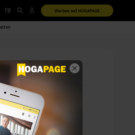
Werben auf HOGAPAGE
eiten
chen
 Deutschen
ichtbar.
ten für