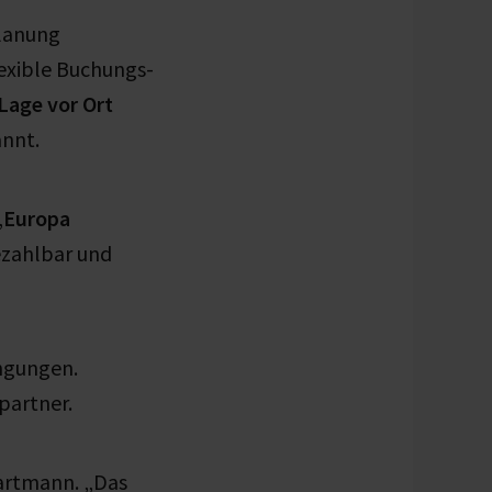
lanung
lexible Buchungs-
Lage vor Ort
annt.
„
Europa
ezahlbar und
ngungen.
partner.
Hartmann. „Das