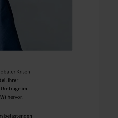
lobaler Krisen
eil ihrer
-Umfrage im
TW)
hervor.
om belastenden