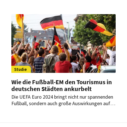
auf. Anders als ihre Eltern wollen die 18- bis 25-
Jährigen die Welt auf ganz unterschiedliche Art
und Weise entdecken. Das zeigt die Simon-
Kucher Travel-Trends-Studie 2024.
Studie
Wie die Fußball-EM den Tourismus in
deutschen Städten ankurbelt
Die UEFA Euro 2024 bringt nicht nur spannenden
Fußball, sondern auch große Auswirkungen auf
den Tourismus in Deutschland mit sich. Doch wie
wirkt sich das Turnier auf die Reisebranche und
den Tourismus in Deutschland aus? Eine