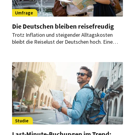
Umfrage
Die Deutschen bleiben reisefreudig
Trotz Inflation und steigender Alltagskosten
bleibt die Reiselust der Deutschen hoch. Eine
aktuelle Umfrage zeigt: Etwa zwei Drittel der
Befragten planen 2025 eine Reise von
mindestens sieben Tagen. Besonders Jüngere
wollen sich Erholung, Erlebnisse und Genuss nicht
nehmen lassen – selbst wenn dafür an anderer
Stelle gespart werden muss.
Studie
Last-Minute-Buchungen im Trend: