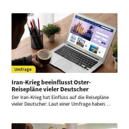
Umfrage. Doch es muss kein Fernziel sein. In den
vergangenen Jahren blieben viele Urlauber in
Deutschland.
Umfrage
Iran-Krieg beeinflusst Oster-
Reisepläne vieler Deutscher
Der Iran-Krieg hat Einfluss auf die Reisepläne
vieler Deutscher: Laut einer Umfrage haben
bereits zahlreiche Urlauber ihre Trips zu Ostern
angepasst, verschoben oder abgesagt. Vor allem
steigende Transportkosten spielen dabei eine