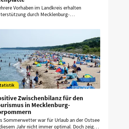
hrere Vorhaben im Landkreis erhalten
terstützung durch Mecklenburg-
rpommern. Im Fokus stehen Müritzeum,
dwegeausbau und ein Brückenneubau.
tatistik
sitive Zwischenbilanz für den
ourismus in Mecklenburg-
orpommern
s Sommerwetter war für Urlaub an der Ostsee
 diesem Jahr nicht immer optimal. Doch zeigt