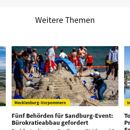
Weitere Themen
Mecklenburg-Vorpommern
I
Fünf Behörden für Sandburg-Event:
T
Bürokratieabbau gefordert
P
S