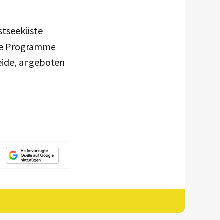
stseeküste
lle Programme
reide, angeboten