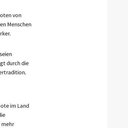
boten von
eren Menschen
rker.
seien
gt durch die
rtradition.
bote im Land
die
r mehr