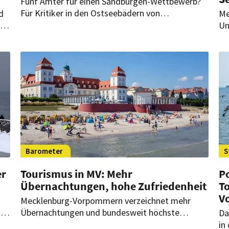
Fünf Ämter für einen Sandburgen-Wettbewerb?
Für Kritiker in den Ostseebädern von
d
Me
Mecklenburg-Vorpommern ist das nur ein
t
Un
Beispiel ausufernder Bürokratie. Sie rufen auf
Vo
zum „Kampf gegen die Bürokratiemonster“.
Ra
Barometer
S
er
Tourismus in MV: Mehr
Po
Übernachtungen, hohe Zufriedenheit
T
V
Mecklenburg-Vorpommern verzeichnet mehr
t
Übernachtungen und bundesweit höchste
Da
Gästezufriedenheit, so das Sparkassen-
in