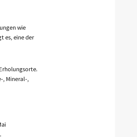
tungen wie
 es, eine der
 Erholungsorte.
-, Mineral-,
Mai
.