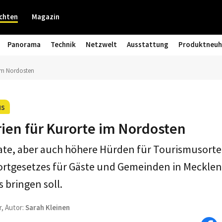
chten
Magazin
Panorama
Technik
Netzwelt
Ausstattung
Produktneuh
 im Nordosten
us
ien für Kurorte im Nordosten
ate, aber auch höhere Hürden für Tourismusorte:
ortgesetzes für Gäste und Gemeinden in Meckl
 bringen soll.
r, Autor:
Sarah Kleinen