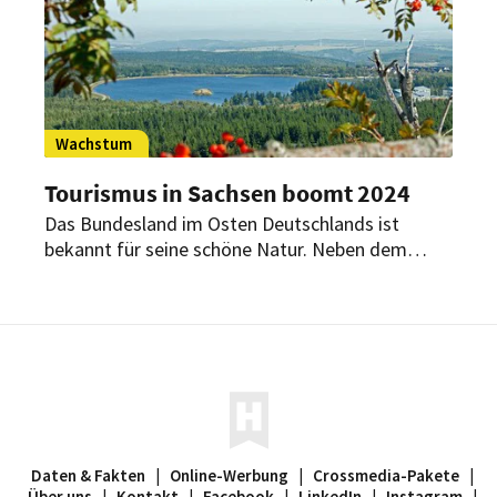
Wachstum
Tourismus in Sachsen boomt 2024
Das Bundesland im Osten Deutschlands ist
bekannt für seine schöne Natur. Neben dem
Erzgebirge und dem Elbsandsteingebirge locken
auch vibrierende Städte wie Dresden und Leipzig
die Gäste an.
Daten & Fakten
|
Online-Werbung
|
Crossmedia-Pakete
|
Über uns
|
Kontakt
|
Facebook
|
LinkedIn
|
Instagram
|