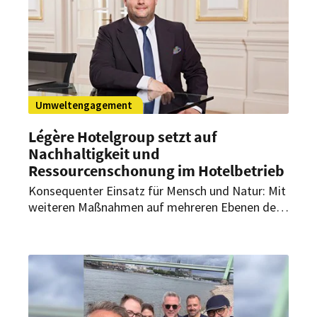
auszutauschen.
Umweltengagement
Légère Hotelgroup setzt auf
Nachhaltigkeit und
Ressourcenschonung im Hotelbetrieb
Konsequenter Einsatz für Mensch und Natur: Mit
weiteren Maßnahmen auf mehreren Ebenen der
Nachhaltigkeit verstärkt die zur Fibona GmbH
gehörende Hotelgruppe mit ihren Häusern in
Deutschland und Luxemburg ihr Engagement.
Mittelfristig will die Légère Hotelgroup dabei ihr
Business komplett klimaneutral gestalten und
damit neue Akzente im Hotelmarkt setzen.