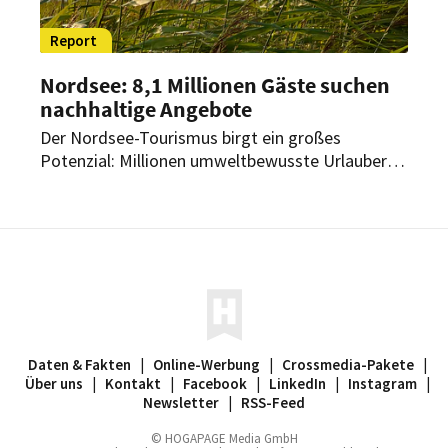
Report
Nordsee: 8,1 Millionen Gäste suchen
nachhaltige Angebote
Der Nordsee-Tourismus birgt ein großes
Potenzial: Millionen umweltbewusste Urlauber
wünschen sich nachhaltige Unterkünfte – und
sind bereit, dafür mehr zu zahlen. Wer jetzt mit
kleinen Maßnahmen handelt, kann bei den
Gästen schnell punkten.
Daten & Fakten
|
Online-Werbung
|
Crossmedia-Pakete
|
Über uns
|
Kontakt
|
Facebook
|
LinkedIn
|
Instagram
|
Newsletter
|
RSS-Feed
© HOGAPAGE Media GmbH