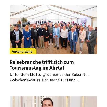
Grundlage: neun bundesweite
Nachhaltigkeitskennzahlen, die ökologische,
ökonomische, soziale und
managementbezogene Aspekte abdecken.
Ankündigung
Reisebranche trifft sich zum
Tourismustag im Ahrtal
Unter dem Motto: „Tourismus der Zukunft –
Zwischen Genuss, Gesundheit, KI und
Digitalisierung“ kommen am 16. Oktober 2025
im Ahrtal Referenten und Gäste zusammen, um
die sich zu den Trends und Herausforderungen
der Touristik, speziell für das Ahrtal,