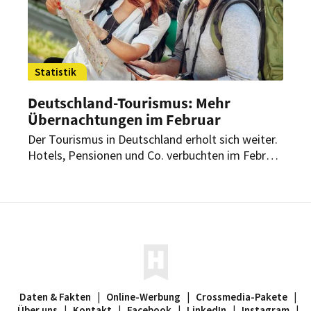
Statistik
Deutschland-Tourismus: Mehr
Übernachtungen im Februar
Der Tourismus in Deutschland erholt sich weiter.
Hotels, Pensionen und Co. verbuchten im Februar
mehr in- und ausländische Gäste als im
Vorjahresmonat. Das Niveau von Februar 2020,
dem Vergleichsmonat vor der Corona-Pandemie,
konnte allerdings noch nicht erreicht werden.
Daten & Fakten
|
Online-Werbung
|
Crossmedia-Pakete
|
Über uns
|
Kontakt
|
Facebook
|
LinkedIn
|
Instagram
|