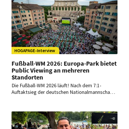
HOGAPAGE-Interview
Fußball-WM 2026: Europa-Park bietet
Public Viewing an mehreren
Standorten
Die Fußball-WM 2026 läuft! Nach dem 7:1-
Auftaktsieg der deutschen Nationalmannschaft
gegen Curaçao herrscht vielerorts große WM-
Stimmung – auch im Europa-Park Erlebnis-
Resort. Rund 2.000 Gäste verfolgten die Partie
beim Public Viewing auf der Piazza des Hotels
„Colosseo“. Frank Müller, Direktor F&B Hotels,