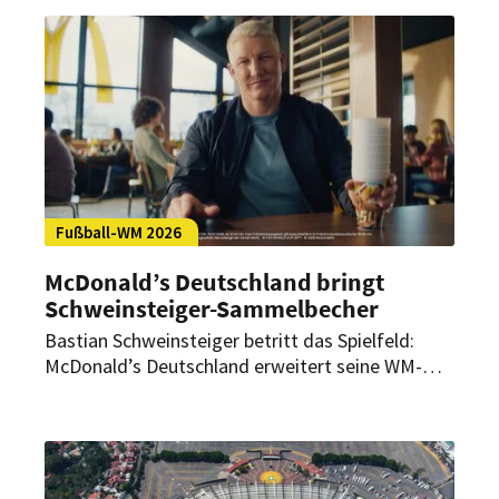
trotzdem weiter lohnen – aber nur, wenn
Nachfrage, Personal und Kosten realistisch
kalkuliert werden.
Fußball-WM 2026
McDonald’s Deutschland bringt
Schweinsteiger-Sammelbecher
Bastian Schweinsteiger betritt das Spielfeld:
McDonald’s Deutschland erweitert seine WM-
Kampagne um einen Sammelbecher mit dem
ehemaligen deutschen Fußball-Nationalspieler. In
Berlin ist zudem ein nächtliches Public Viewing
im Pyjama geplant.