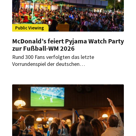
für das Turnier wagt.
Public Viewing
McDonald’s feiert Pyjama Watch Party
zur Fußball-WM 2026
Rund 300 Fans verfolgten das letzte
Vorrundenspiel der deutschen
Fußballnationalmannschaft in einem McDonald’s-
Restaurant in Berlin. Die nächtliche WM-Aktion
setzte auf Public Viewing mit Pyjama-Motto,
Getränke-Refills und prominenter Fußball-
Expertise.