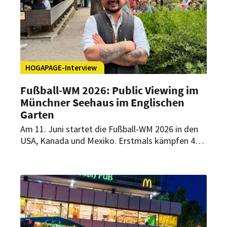
spricht im HOGAPAGE-Interview über die
Besonderheiten des Public-Viewing-Konzepts
und dessen Bedeutung für das Gästeerlebnis.
HOGAPAGE-Interview
Fußball-WM 2026: Public Viewing im
Münchner Seehaus im Englischen
Garten
Am 11. Juni startet die Fußball-WM 2026 in den
USA, Kanada und Mexiko. Erstmals kämpfen 48
Nationen in 104 Spielen um den Titel. Zahlreiche
Partien können Fußballfans auch im Seehaus im
Englischen Garten in München verfolgen.
Biergartenleiter Vaios Mpardas verrät im
Interview mit HOGAPAGE, was Gäste beim Public
Viewing erwartet, wie sein Team mit den späten
Anstoßzeiten umgeht und welche Prognose er