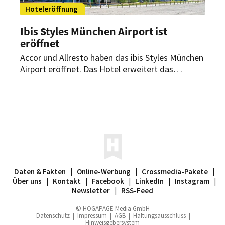
Hoteleröffnung
Ibis Styles München Airport ist
eröffnet
Accor und Allresto haben das ibis Styles München
Airport eröffnet. Das Hotel erweitert das
Angebot am Flughafen München um 358 Zimmer
und richtet sich an Geschäftsreisende, Urlauber
und Airline Crews gleichermaßen.
Daten & Fakten
|
Online-Werbung
|
Crossmedia-Pakete
|
Über uns
|
Kontakt
|
Facebook
|
LinkedIn
|
Instagram
|
Newsletter
|
RSS-Feed
© HOGAPAGE Media GmbH
Datenschutz
|
Impressum
|
AGB
|
Haftungsausschluss
|
Hinweisgebersystem