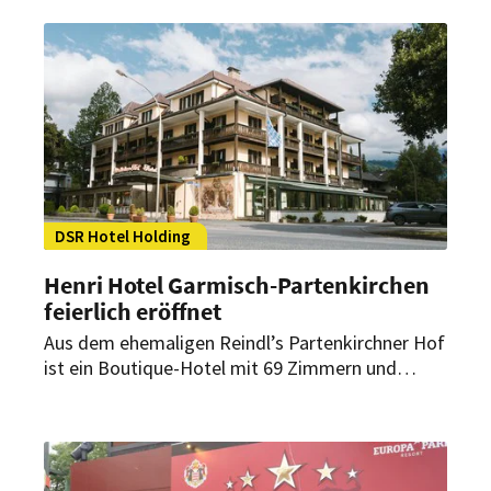
Batschari Palais mit rund 70 Zimmern neu
positioniert werden.
DSR Hotel Holding
Henri Hotel Garmisch-Partenkirchen
feierlich eröffnet
Aus dem ehemaligen Reindl’s Partenkirchner Hof
ist ein Boutique-Hotel mit 69 Zimmern und
Studios entstanden. Die DSR Hotel Holding
betreibt damit künftig zwei Häuser mit
unterschiedlichen Konzepten in Garmisch-
Partenkirchen.