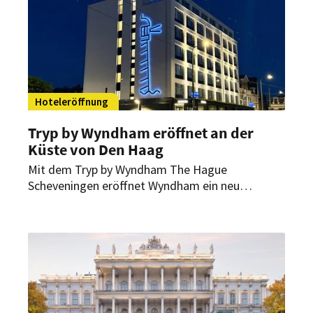
Hoteleröffnung
Tryp by Wyndham eröffnet an der
Küste von Den Haag
Mit dem Tryp by Wyndham The Hague
Scheveningen eröffnet Wyndham ein neu
positioniertes Lifestylehotel in den
Niederlanden. Das Haus an der Nordseeküste
verbindet historische Substanz mit einem
designorientierten Boutique-Erlebnis und
erweitert die Präsenz der Marke an einem
Standort mit ganzjähriger Leisure- und Business-
Nachfrage.