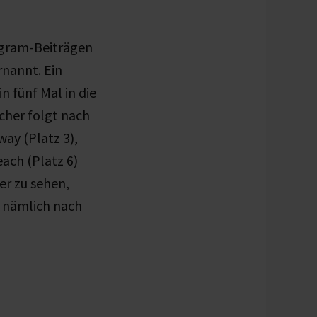
agram-Beiträgen
rnannt. Ein
n fünf Mal in die
echer folgt nach
way (Platz 3),
each (Platz 6)
er zu sehen,
, nämlich nach