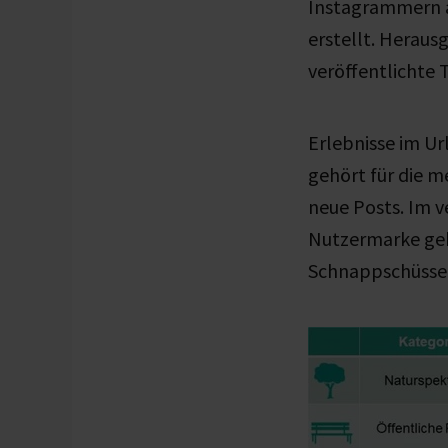
Instagrammern a
erstellt. Herau
veröffentlichte 
Erlebnisse im Ur
gehört für die m
neue Posts. Im v
Nutzermarke gek
Schnappschüssen 