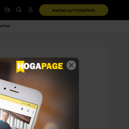
Werben auf HOGAPAGE
eiten
 Foto-Netzwerks
in klares