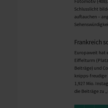
Fotomotiv (408).
Schlusslicht bil
auftauchen – ang
Sehenswürdigkei
Frankreich s
Europaweit hat e
Eiffelturm (Platz
Beiträge) und Co
knipps-freudige
1,927 Mio. Inst
die Beiträge zu 