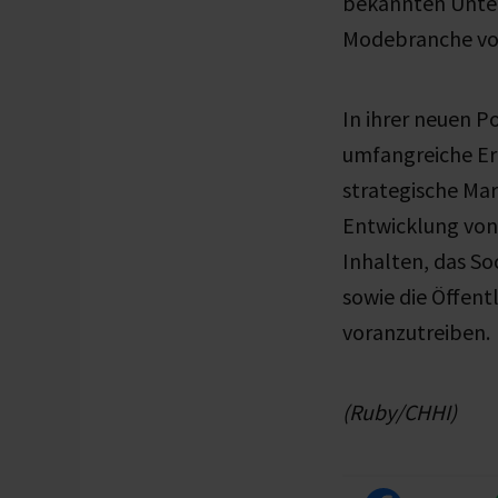
bekannten Unte
Modebranche vo
In ihrer neuen Po
umfangreiche Er
strategische Ma
Entwicklung vo
Inhalten, das So
sowie die Öffent
voranzutreiben.
(Ruby/CHHI)