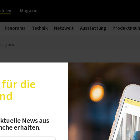
chten
Magazin
Panorama
Technik
Netzwelt
Ausstattung
Produktneuh
eting neu
trukturiert Marketing neu
für die
und
euen Chef für den Bereich eCommerce und Tina H
Marketing obliegt es jetzt, die digitale Präsenz u
e der Marke weiter auszubauen. Beide stehen unt
ktuelle News aus
Vice President Commercial.
nche erhalten.