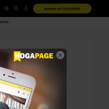
Werben auf HOGAPAGE
eiten
eyl, als neue
nd
er der Obhut von