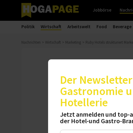
Jobbörse
Nachri
Politik
Wirtschaft
Arbeitswelt
Food
Beverage
Nachrichten
Wirtschaft
Marketing
Ruby Hotels strukturiert Mark
Management
Ruby Hotels s
Der Newsletter 
Gastronomie 
Dennis Forte als n
Hotellerie
Direktorin für das 
Marketingstrategi
Jetzt anmelden und top-a
Daniella Boeken, 
der Hotel-und Gastro-Bra