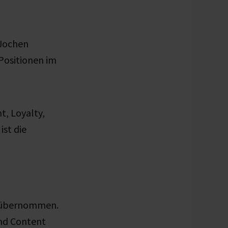
 Jochen
Positionen im
, Loyalty,
ist die
by übernommen.
und Content