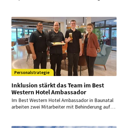
Jahres auf rund 3.000 Quadratmetern ein neuer
Wellness- und Fitnessbereich eröffnet worden.
Insgesamt wurde ein zweistelliger
Millionenbetrag investiert.
Personalstrategie
Inklusion stärkt das Team im Best
Western Hotel Ambassador
Im Best Western Hotel Ambassador in Baunatal
arbeiten zwei Mitarbeiter mit Behinderung auf
regulären Arbeitsplätzen. Das Haus zeigt, wie
Inklusion den Hotelalltag bereichern und zu einer
offenen Unternehmenskultur beitragen kann.