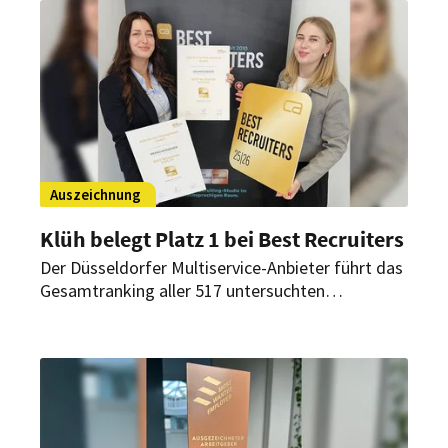
aus dem In- und Ausland nutzten die
Gelegenheit, einen besonderen Abend in
exklusivem Rahmen miteinander zu verbringen.
Auszeichnung
Klüh belegt Platz 1 bei Best Recruiters
Der Düsseldorfer Multiservice-Anbieter führt das
Gesamtranking aller 517 untersuchten
Arbeitgeber an. Auch in der Branche
Facility-/Security-Services erreicht das
Unternehmen Rang eins.