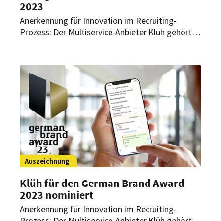
2023
Anerkennung für Innovation im Recruiting-
Prozess: Der Multiservice-Anbieter Klüh gehört
zum exklusiven Kreis der Gewinner des German
Brand Award 2023. Die Auszeichnung prämiert
die besten Produkt- und Unternehmensmarken
sowie die stärksten Kampagnen, Konzepte und
Strategien. Wofür wurde Klüh ausgezeichnet?
Auszeichnung
Klüh für den German Brand Award
2023 nominiert
Anerkennung für Innovation im Recruiting-
Prozess: Der Multiservice-Anbieter Klüh gehört